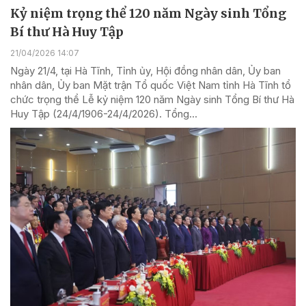
Kỷ niệm trọng thể 120 năm Ngày sinh Tổng
Bí thư Hà Huy Tập
21/04/2026 14:07
Ngày 21/4, tại Hà Tĩnh, Tỉnh ủy, Hội đồng nhân dân, Ủy ban
nhân dân, Ủy ban Mặt trận Tổ quốc Việt Nam tỉnh Hà Tĩnh tổ
chức trọng thể Lễ kỷ niệm 120 năm Ngày sinh Tổng Bí thư Hà
Huy Tập (24/4/1906-24/4/2026). Tổng...