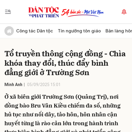
Gửi bình luận
Công tác Dân tộc
Tín ngưỡng tôn giáo
Bản làng hô
Tổ truyền thông cộng đồng - Chìa
khóa thay đổi, thúc đẩy bình
đẳng giới ở Trường Sơn
Minh Anh
05/09/2025 15:01
Hủy
Gửi
Ở xã biên giới Trường Sơn (Quảng Trị), nơi
đồng bào Bru Vân Kiều chiếm đa số, những
hủ tục như nối dây, tảo hôn, hôn nhân cận
huyết từng là rào cản lớn trong hành trình