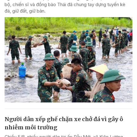
bộ, chiến sĩ và đồng bào Thái đã chung tay dựng tuyến kè
đá, giữ đất, giữ bản.
Người dân xếp ghế chặn xe chở đá vì gây ô
nhiễm môi trường
Chiều 5/8, nhiều người dân tại ấp Rẫy Mới, xã Kiên Lương,