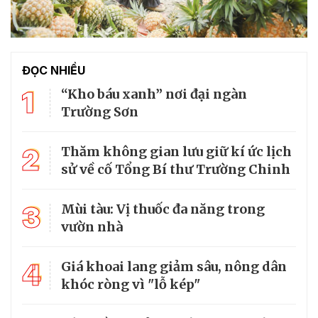
ĐỌC NHIỀU
1
“Kho báu xanh” nơi đại ngàn
Trường Sơn
2
Thăm không gian lưu giữ kí ức lịch
sử về cố Tổng Bí thư Trường Chinh
3
Mùi tàu: Vị thuốc đa năng trong
vườn nhà
4
Giá khoai lang giảm sâu, nông dân
khóc ròng vì "lỗ kép"