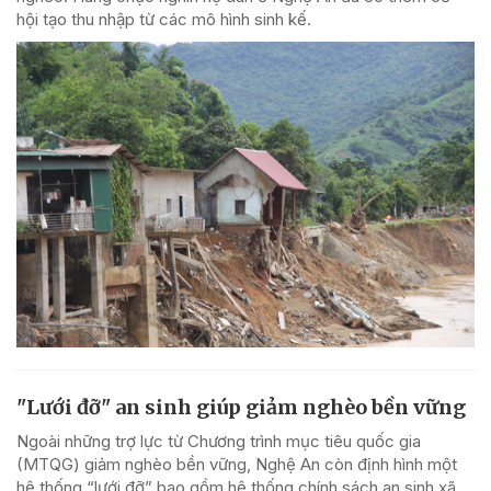
hội tạo thu nhập từ các mô hình sinh kế.
"Lưới đỡ" an sinh giúp giảm nghèo bền vững
Ngoài những trợ lực từ Chương trình mục tiêu quốc gia
(MTQG) giảm nghèo bền vững, Nghệ An còn định hình một
hệ thống “lưới đỡ” bao gồm hệ thống chính sách an sinh xã