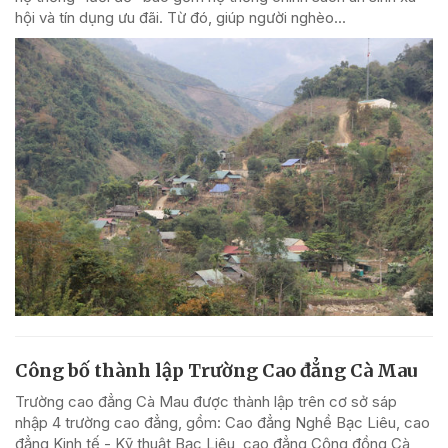
hội và tín dụng ưu đãi. Từ đó, giúp người nghèo...
Công bố thành lập Trường Cao đẳng Cà Mau
Trường cao đẳng Cà Mau được thành lập trên cơ sở sáp
nhập 4 trường cao đẳng, gồm: Cao đẳng Nghề Bạc Liêu, cao
đẳng Kinh tế - Kỹ thuật Bạc Liêu, cao đẳng Cộng đồng Cà