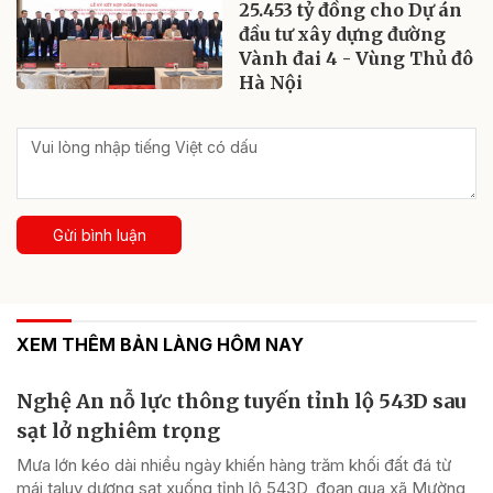
25.453 tỷ đồng cho Dự án
đầu tư xây dựng đường
Vành đai 4 - Vùng Thủ đô
Hà Nội
Gửi bình luận
XEM THÊM BẢN LÀNG HÔM NAY
Nghệ An nỗ lực thông tuyến tỉnh lộ 543D sau
sạt lở nghiêm trọng
Mưa lớn kéo dài nhiều ngày khiến hàng trăm khối đất đá từ
mái taluy dương sạt xuống tỉnh lộ 543D, đoạn qua xã Mường