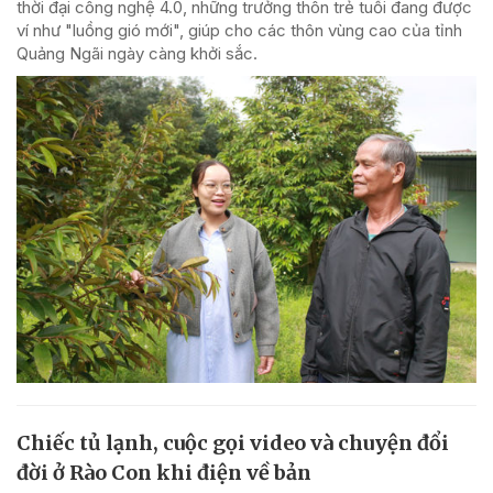
thời đại công nghệ 4.0, những trưởng thôn trẻ tuổi đang được
ví như "luồng gió mới", giúp cho các thôn vùng cao của tỉnh
Quảng Ngãi ngày càng khởi sắc.
Chiếc tủ lạnh, cuộc gọi video và chuyện đổi
đời ở Rào Con khi điện về bản