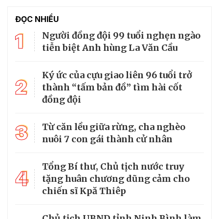
ĐỌC NHIỀU
1
Người đồng đội 99 tuổi nghẹn ngào
tiễn biệt Anh hùng La Văn Cầu
Ký ức của cựu giao liên 96 tuổi trở
2
thành “tấm bản đồ” tìm hài cốt
đồng đội
3
Từ căn lều giữa rừng, cha nghèo
nuôi 7 con gái thành cử nhân
Tổng Bí thư, Chủ tịch nước truy
4
tặng huân chương dũng cảm cho
chiến sĩ Kpă Thiêp
Chủ tịch UBND tỉnh Ninh Bình làm