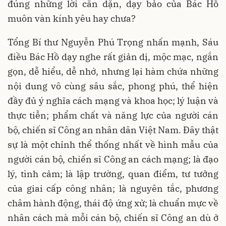
đúng những lời căn dặn, dạy bảo của Bác Hồ
muôn vàn kính yêu hay chưa?
Tổng Bí thư Nguyễn Phú Trọng nhấn mạnh, Sáu
điều Bác Hồ dạy nghe rất giản dị, mộc mạc, ngắn
gọn, dễ hiểu, dễ nhớ, nhưng lại hàm chứa những
nội dung vô cùng sâu sắc, phong phú, thể hiện
đầy đủ ý nghĩa cách mạng và khoa học; lý luận và
thực tiễn; phẩm chất và năng lực của người cán
bộ, chiến sĩ Công an nhân dân Việt Nam. Đây thật
sự là một chỉnh thể thống nhất về hình mẫu của
người cán bộ, chiến sĩ Công an cách mạng; là đạo
lý, tình cảm; là lập trường, quan điểm, tư tưởng
của giai cấp công nhân; là nguyên tắc, phương
châm hành động, thái độ ứng xử; là chuẩn mực về
nhân cách mà mỗi cán bộ, chiến sĩ Công an dù ở