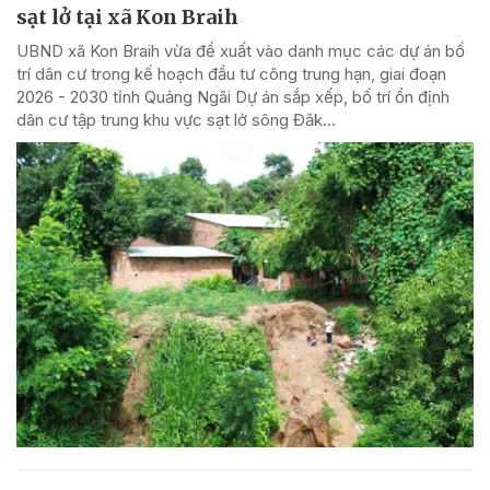
sạt lở tại xã Kon Braih
UBND xã Kon Braih vừa đề xuất vào danh mục các dự án bố
trí dân cư trong kế hoạch đầu tư công trung hạn, giai đoạn
2026 - 2030 tỉnh Quảng Ngãi Dự án sắp xếp, bố trí ổn định
dân cư tập trung khu vực sạt lở sông Đăk...