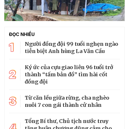
ĐỌC NHIỀU
1
Người đồng đội 99 tuổi nghẹn ngào
tiễn biệt Anh hùng La Văn Cầu
Ký ức của cựu giao liên 96 tuổi trở
2
thành “tấm bản đồ” tìm hài cốt
đồng đội
3
Từ căn lều giữa rừng, cha nghèo
nuôi 7 con gái thành cử nhân
Tổng Bí thư, Chủ tịch nước truy
4
tặng huân chương dũng cảm cho