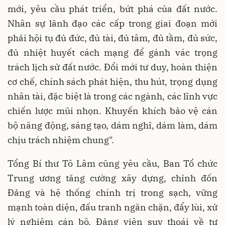
mới, yêu cầu phát triển, bứt phá của đất nước.
Nhân sự lãnh đạo các cấp trong giai đoạn mới
phải hội tụ đủ đức, đủ tài, đủ tâm, đủ tầm, đủ sức,
đủ nhiệt huyết cách mạng để gánh vác trọng
trách lịch sử đất nước. Đổi mới tư duy, hoàn thiện
cơ chế, chính sách phát hiện, thu hút, trọng dụng
nhân tài, đặc biệt là trong các ngành, các lĩnh vực
chiến lược mũi nhọn. Khuyến khích bảo vệ cán
bộ năng động, sáng tạo, dám nghĩ, dám làm, dám
chịu trách nhiệm chung".
Tổng Bí thư Tô Lâm cũng yêu cầu, Ban Tổ chức
Trung ương tăng cường xây dựng, chỉnh đốn
Đảng và hệ thống chính trị trong sạch, vững
mạnh toàn diện, đấu tranh ngăn chặn, đẩy lùi, xử
lý nghiêm cán bộ, Đảng viên suy thoái về tư