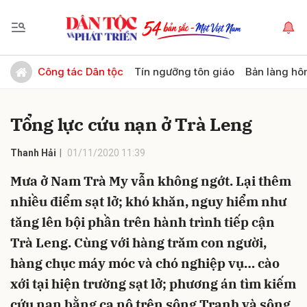
Gửi bình luận
Công tác Dân tộc
Tín ngưỡng tôn giáo
Bản làng hô
Tổng lực cứu nạn ở Trà Leng
Thanh Hải
01/11/2020 11:39
Mưa ở Nam Trà My vẫn không ngớt. Lại thêm
nhiều điểm sạt lở; khó khăn, nguy hiểm như
Hủy
Gửi
tăng lên bội phần trên hành trình tiếp cận
Trà Leng. Cùng với hàng trăm con người,
hàng chục máy móc và chó nghiệp vụ… cào
xới tại hiện trường sạt lở; phương án tìm kiếm
cứu nạn bằng ca nô trên sông Tranh và sông