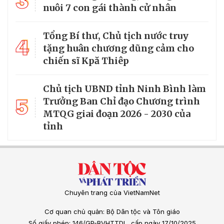
3
nuôi 7 con gái thành cử nhân
Tổng Bí thư, Chủ tịch nước truy
4
tặng huân chương dũng cảm cho
chiến sĩ Kpă Thiêp
Chủ tịch UBND tỉnh Ninh Bình làm
5
Trưởng Ban Chỉ đạo Chương trình
MTQG giai đoạn 2026 - 2030 của
tỉnh
Chuyên trang của VietNamNet
Cơ quan chủ quản: Bộ Dân tộc và Tôn giáo
Số giấy phép: 146/GP-BVHTTDL, cấp ngày 17/10/2025