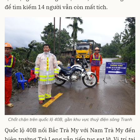
để tìm kiếm 14 người vẫn còn mất tích.
Chốt chặn trên quốc lộ 40B, gần khu vực thuỷ điện sông Tranh
Quốc lộ 40B nối Bắc Trà My với Nam Trà My đến
hiện trường Trà Leng vẫn tiếp tục sạt lở. Vị trí tại