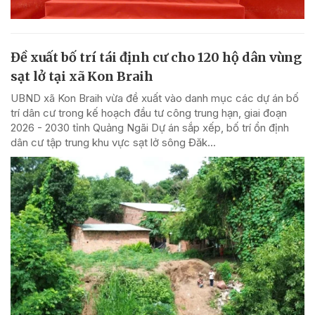
Đề xuất bố trí tái định cư cho 120 hộ dân vùng
sạt lở tại xã Kon Braih
UBND xã Kon Braih vừa đề xuất vào danh mục các dự án bố
trí dân cư trong kế hoạch đầu tư công trung hạn, giai đoạn
2026 - 2030 tỉnh Quảng Ngãi Dự án sắp xếp, bố trí ổn định
dân cư tập trung khu vực sạt lở sông Đăk...