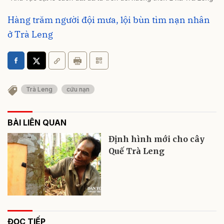
Hàng trăm người đội mưa, lội bùn tìm nạn nhân
ở Trà Leng
Trà Leng
cứu nạn
BÀI LIÊN QUAN
Định hình mới cho cây
Quế Trà Leng
ĐỌC TIẾP