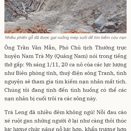
Nhiều phiến gỗ đã được gạt xuống mép suối để tìm kiếm cứu nạn
Ông Trần Văn Mẫn, Phó Chủ tịch Thường trực
huyện Nam Trà My (Quảng Nam) nói trong tiếng
thở gấp: 9h sáng 1/11, 20 ca nô của các lực lượng
như Biên phòng tỉnh, thuỷ điện sông Tranh, tình
nguyện sẽ tham gia tìm kiếm nạn nhân mất tích.
Chúng tôi đang tính đến tình huống có thể các
nạn nhân bị cuối trôi ra các sông này.
Trà Leng đã nhiều đêm không ngủ! Nỗi đau cào
xé ruột gan những người ở lại như càng thôi thúc
lực lượng chức năng nỗ lực hơn, khẩn trương hơn