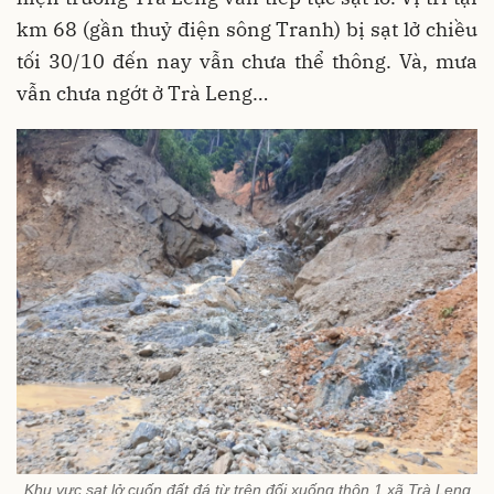
km 68 (gần thuỷ điện sông Tranh) bị sạt lở chiều
tối 30/10 đến nay vẫn chưa thể thông. Và, mưa
vẫn chưa ngớt ở Trà Leng…
Khu vực sạt lở cuốn đất đá từ trên đối xuống thôn 1 xã Trà Leng