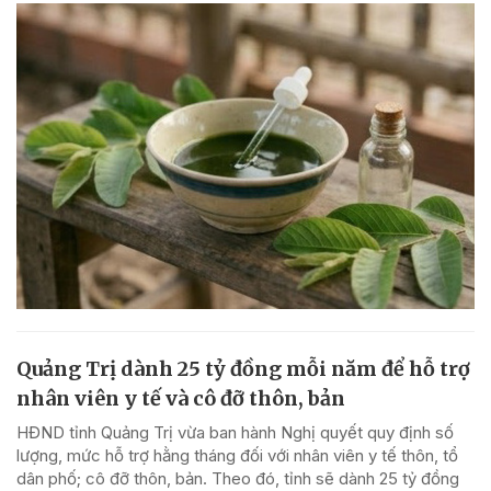
Quảng Trị dành 25 tỷ đồng mỗi năm để hỗ trợ
nhân viên y tế và cô đỡ thôn, bản
HĐND tỉnh Quảng Trị vừa ban hành Nghị quyết quy định số
lượng, mức hỗ trợ hằng tháng đối với nhân viên y tế thôn, tổ
dân phố; cô đỡ thôn, bản. Theo đó, tỉnh sẽ dành 25 tỷ đồng