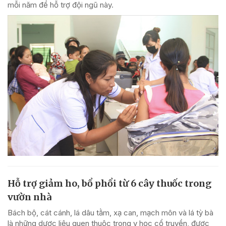
mỗi năm để hỗ trợ đội ngũ này.
Hỗ trợ giảm ho, bổ phổi từ 6 cây thuốc trong
vườn nhà
Bách bộ, cát cánh, lá dâu tằm, xạ can, mạch môn và lá tỳ bà
là những dược liệu quen thuộc trong y học cổ truyền, được