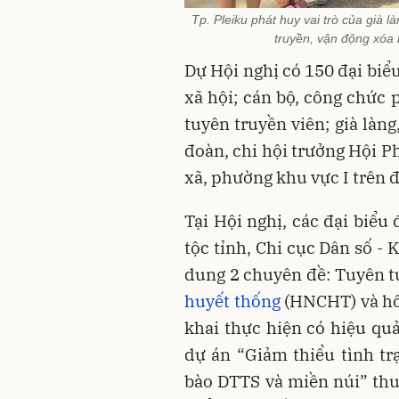
Tp. Pleiku phát huy vai trò của già 
truyền, vận động xóa
Dự Hội nghị có 150 đại biểu
xã hội; cán bộ, công chức 
tuyên truyền viên; già làng
đoàn, chi hội trưởng Hội P
xã, phường khu vực I trên đ
Tại Hội nghị, các đại biểu
tộc tỉnh, Chi cục Dân số - 
dung 2 chuyên đề: Tuyên t
huyết thống
(HNCHT) và hôn
khai thực hiện có hiệu qu
dự án “Giảm thiểu tình t
bào DTTS và miền núi” thu