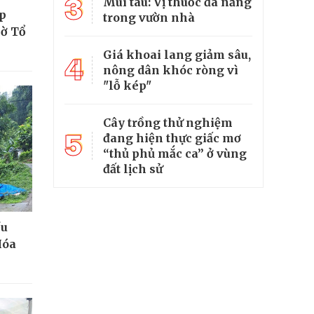
3
Mùi tàu: Vị thuốc đa năng
ắp
trong vườn nhà
cờ Tổ
Giá khoai lang giảm sâu,
4
nông dân khóc ròng vì
"lỗ kép"
Cây trồng thử nghiệm
5
đang hiện thực giấc mơ
“thủ phủ mắc ca” ở vùng
đất lịch sử
ều
Hóa