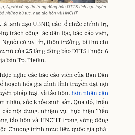
làng, Người có uy tín trong đồng bào DTTS tích cực tuyên
 bỏ những hủ tục, nạn tảo hôn và HNCHT
 là lãnh đạo UBND, các tổ chức chính trị,
phụ trách công tác dân tộc, báo cáo viên,
, Người có uy tín, thôn trưởng, bí thư chi
hụ nữ của 25 làng đồng bào DTTS thuộc 6
ịa bàn Tp. Pleiku.
 được nghe các báo cáo viên của Ban Dân
Kế hoạch hóa gia đình tỉnh truyền đạt nội
uyền pháp luật về tảo hôn,
hôn nhân cận
 nhân, sức khỏe sinh sản. Qua đó, triển
ả các nội dung, nhiệm vụ thực hiện Tiểu
rạng tảo hôn và HNCHT trong vùng đồng
ộc Chương trình mục tiêu quốc gia phát