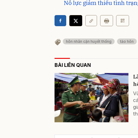
Nỗ lực giảm thiểu tình trạn
hôn nhân cận huyết thống
tảo hôn
BÀI LIÊN QUAN
L
h
V
c
gi
t