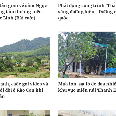
 dân gian về sâm Ngọc
Phát động công trình 'Th
ng tầm thương hiệu
sáng đường biên - Đường 
 Linh (Bài cuối)
quốc'
lạnh, cuộc gọi video và
Mưa lớn, sạt lở đe dọa nhi
ổi đời ở Rào Con khi
khu vực miền núi Thanh 
bản