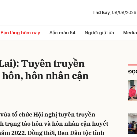
Thứ Bảy,
08/08/2026
bình luận
Bản làng hôm nay
Sắc màu 54
Người giữ lửa
Media
 Lai): Tuyên truyền
ĐỌC
o hôn, hôn nhân cận
Hủy
G
 vừa tổ chức Hội nghị tuyên truyền
nh trạng tảo hôn và hôn nhân cận huyết
năm 2022. Đồng thời, Ban Dân tộc tỉnh