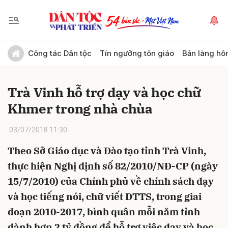
Gửi bình luận
Công tác Dân tộc
Tín ngưỡng tôn giáo
Bản làng hô
Trà Vinh hỗ trợ dạy và học chữ
Khmer trong nhà chùa
03/07/2018 11:30
Theo Sở Giáo dục và Đào tạo tỉnh Trà Vinh,
Hủy
Gửi
thực hiện Nghị định số 82/2010/NĐ-CP (ngày
15/7/2010) của Chính phủ về chính sách dạy
và học tiếng nói, chữ viết DTTS, trong giai
đoạn 2010-2017, bình quân mỗi năm tỉnh
dành hơn 2 tỷ đồng để hỗ trợ việc dạy và học