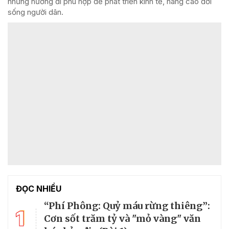
những hướng đi phù hợp để phát triển kinh tế, nâng cao đời
sống người dân.
ĐỌC NHIỀU
“Phí Phông: Quỷ máu rừng thiêng”:
1
Cơn sốt trăm tỷ và "mỏ vàng" văn