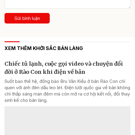
Gửi bình luận
XEM THÊM KHỞI SẮC BẢN LÀNG
Chiếc tủ lạnh, cuộc gọi video và chuyện đổi
đời ở Rào Con khi điện về bản
Suốt bao thế hệ, đồng bào Bru Vân Kiều ở bản Rào Con chỉ
quen với ánh đèn dầu leo lét. Điện lưới quốc gia về bản không
chỉ thắp sáng màn đêm mà còn mở ra cơ hội kết nối, đổi thay
sinh kế cho bản làng.