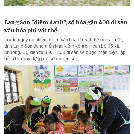
Lạng Sơn "điểm danh", số hóa gần 400 di sản
văn hóa phi vật thể
Trước nguy cơ nhiều di sản văn hóa phi vật thể bị mai một,
tỉnh Lạng Sơn đang triển khai kiểm kê trên toàn bộ 65 xã,
phường. Dự kiến từ 350 - 400 di sản sẽ được nhận diện, lập
hồ sơ và xây dựng cơ sở dữ liệu số,...