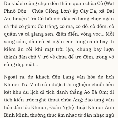
Du khách cũng chọn đến thăm quan chùa Cò (Wat
Phnô Đôn - Chùa Giồng Lớn) ấp Cây Đa, xã Đại
An, huyện Trà Cú bởi nơi đây có hàng chục ngàn
cá thể cò gồm: Cò trắng, cò ma, cò đỏ, cò đốm, cò
quắm và cả giang sen, điên điển, vòng vọc… Mỗi
sáng sớm, đàn cò cả ngàn con tung cánh bay đi
kiếm ăn rồi khi mặt trời lặn, chúng bay lượn
thành đàn chữ V trở về chùa để trú đêm, trông vô
cùng đẹp mắt…
Ngoài ra, du khách đến Làng Văn hóa du lịch
Khmer Trà Vinh còn được trải nghiệm chuỗi liên
kết khu du lịch di tích danh thắng Ao Bà Om; di
tích kiến trúc nghệ thuật chùa Âng; Bảo tàng Văn
hóa dân tộc Khmer; Đoàn Nghệ thuật Khmer Ánh
Bình Minh, thưởng thức âm nhạc từ dàn nhạc ngũ