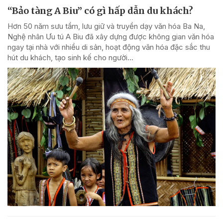
“Bảo tàng A Biu” có gì hấp dẫn du khách?
Hơn 50 năm sưu tầm, lưu giữ và truyền dạy văn hóa Ba Na,
Nghệ nhân Ưu tú A Biu đã xây dựng được không gian văn hóa
ngay tại nhà với nhiều di sản, hoạt động văn hóa đặc sắc thu
hút du khách, tạo sinh kế cho người...