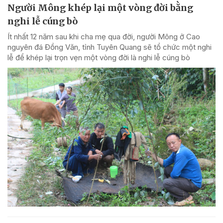
Người Mông khép lại một vòng đời bằng
nghi lễ cúng bò
Ít nhất 12 năm sau khi cha mẹ qua đời, người Mông ở Cao
nguyên đá Đồng Văn, tỉnh Tuyên Quang sẽ tổ chức một nghi
lễ để khép lại trọn vẹn một vòng đời là nghi lễ cúng bò