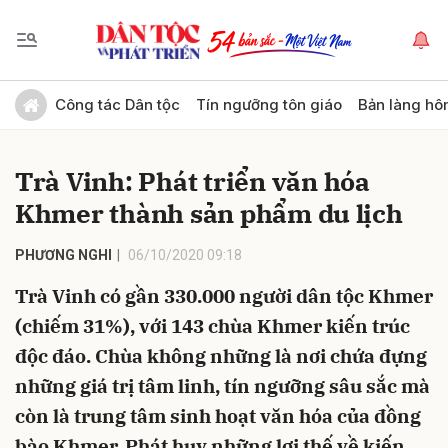
Gửi bình luận
Công tác Dân tộc
Tín ngưỡng tôn giáo
Bản làng hô
Trà Vinh: Phát triển văn hóa
Khmer thành sản phẩm du lịch
PHƯƠNG NGHI
06/10/2020 09:18
Trà Vinh có gần 330.000 người dân tộc Khmer
Hủy
Gửi
(chiếm 31%), với 143 chùa Khmer kiến trúc
độc đáo. Chùa không những là nơi chứa đựng
những giá trị tâm linh, tín ngưỡng sâu sắc mà
còn là trung tâm sinh hoạt văn hóa của đồng
bào Khmer. Phát huy những lợi thế về kiến