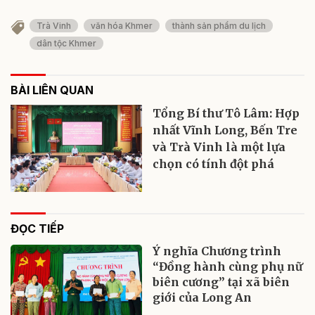
Trà Vinh
văn hóa Khmer
thành sản phẩm du lịch
dân tộc Khmer
BÀI LIÊN QUAN
Tổng Bí thư Tô Lâm: Hợp
nhất Vĩnh Long, Bến Tre
và Trà Vinh là một lựa
chọn có tính đột phá
ĐỌC TIẾP
Ý nghĩa Chương trình
“Đồng hành cùng phụ nữ
biên cương” tại xã biên
giới của Long An