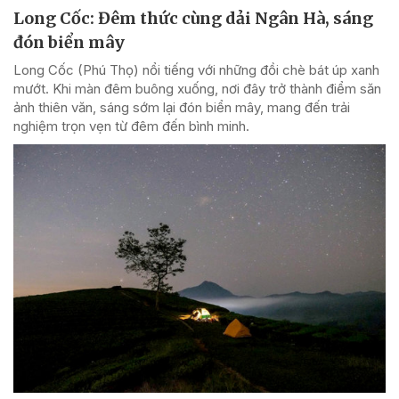
Long Cốc: Đêm thức cùng dải Ngân Hà, sáng
đón biển mây
Long Cốc (Phú Thọ) nổi tiếng với những đồi chè bát úp xanh
mướt. Khi màn đêm buông xuống, nơi đây trở thành điểm săn
ảnh thiên văn, sáng sớm lại đón biển mây, mang đến trải
nghiệm trọn vẹn từ đêm đến bình minh.