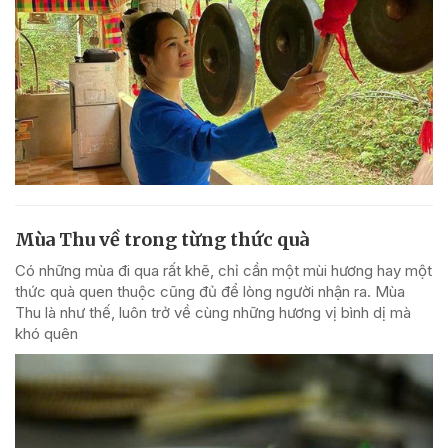
Mùa Thu về trong từng thức quà
Có những mùa đi qua rất khẽ, chỉ cần một mùi hương hay một
thức quà quen thuộc cũng đủ để lòng người nhận ra. Mùa
Thu là như thế, luôn trở về cùng những hương vị bình dị mà
khó quên