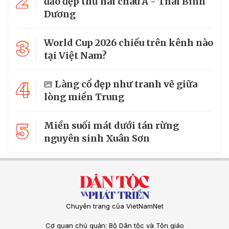
2
đảo đẹp thứ hai châu Á - Thái Bình
Dương
3
World Cup 2026 chiếu trên kênh nào
tại Việt Nam?
4
Làng cổ đẹp như tranh vẽ giữa
lòng miền Trung
5
Miền suối mát dưới tán rừng
nguyên sinh Xuân Sơn
Chuyên trang của VietNamNet
Cơ quan chủ quản: Bộ Dân tộc và Tôn giáo