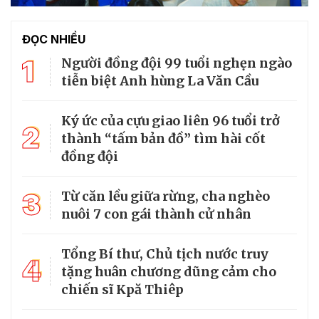
ĐỌC NHIỀU
1
Người đồng đội 99 tuổi nghẹn ngào
tiễn biệt Anh hùng La Văn Cầu
Ký ức của cựu giao liên 96 tuổi trở
2
thành “tấm bản đồ” tìm hài cốt
đồng đội
3
Từ căn lều giữa rừng, cha nghèo
nuôi 7 con gái thành cử nhân
Tổng Bí thư, Chủ tịch nước truy
4
tặng huân chương dũng cảm cho
chiến sĩ Kpă Thiêp