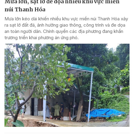
Mưa lớn, sạt lở đe dọa nhiều khu vực miền
núi Thanh Hóa
Mưa lớn kéo dài khiến nhiều khu vực miền núi Thanh Hóa xảy
ra sạt lở đất đá, ảnh hưởng giao thông, công trình và đe dọa
an toàn người dân. Chính quyền các địa phương đang khẩn
trương triển khai phương án ứng phó.