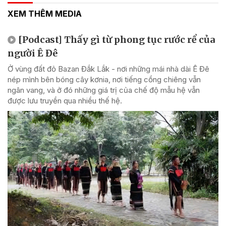
XEM THÊM MEDIA
[Podcast] Thấy gì từ phong tục rước rể của
người Ê Đê
Ở vùng đất đỏ Bazan Đắk Lắk - nơi những mái nhà dài Ê Đê
nép mình bên bóng cây kơnia, nơi tiếng cồng chiêng vẫn
ngân vang, và ở đó những giá trị của chế độ mẫu hệ vẫn
được lưu truyền qua nhiều thế hệ.