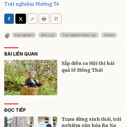
Trải nghiệm Mường Tè
trải nghiệm
Bảo Lạc
Trải nghiệm Bảo Lạc
Video
BÀI LIÊN QUAN
Sắp diễn ra Hội thi hái
quả lê Hồng Thái
ĐỌC TIẾP
Trạm dừng sinh thái, trải
nghiệm văn hóa Ba Na