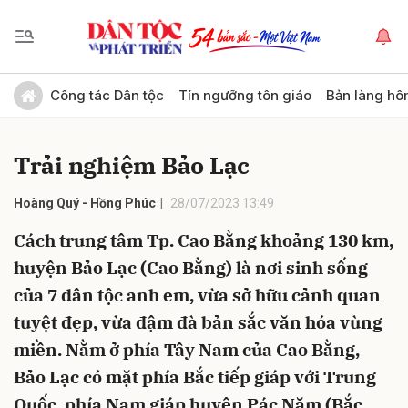
Gửi bình luận
Công tác Dân tộc
Tín ngưỡng tôn giáo
Bản làng hô
Trải nghiệm Bảo Lạc
Hoàng Quý - Hồng Phúc
28/07/2023 13:49
Cách trung tâm Tp. Cao Bằng khoảng 130 km,
huyện Bảo Lạc (Cao Bằng) là nơi sinh sống
Hủy
Gửi
của 7 dân tộc anh em, vừa sở hữu cảnh quan
tuyệt đẹp, vừa đậm đà bản sắc văn hóa vùng
miền. Nằm ở phía Tây Nam của Cao Bằng,
Bảo Lạc có mặt phía Bắc tiếp giáp với Trung
Quốc, phía Nam giáp huyện Pác Nặm (Bắc