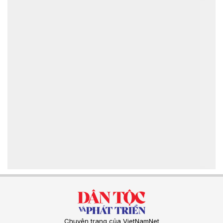
Chuyên trang của VietNamNet