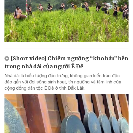
[Short video] Chiêm ngưỡng “kho báu” bên
trong nhà dài của người Ê Đê
Nhà dài là biểu tượng đặc trưng, không gian kiến trúc độc
đáo gắn với đời sống sinh hoạt, tín ngưỡng và tâm linh của
cộng đồng dân tộc Ê Đê ở tỉnh Đắk Lắk.