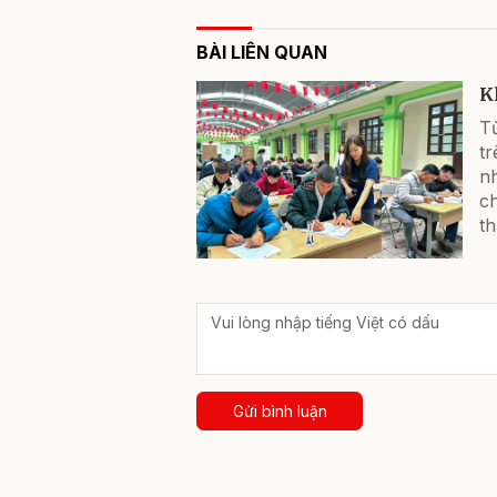
BÀI LIÊN QUAN
K
Từ
t
n
ch
th
Gửi bình luận