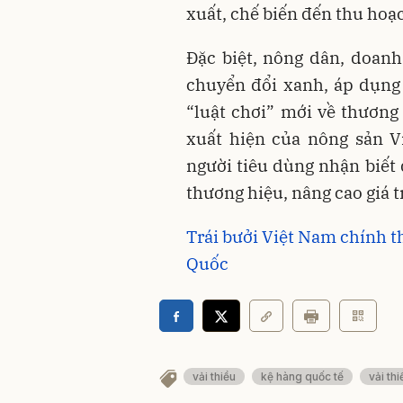
xuất, chế biến đến thu hoạc
Đặc biệt, nông dân, doan
chuyển đổi xanh, áp dụng
“luật chơi” mới về thương 
xuất hiện của nông sản V
người tiêu dùng nhận biết
thương hiệu, nâng cao giá t
Trái bưởi Việt Nam chính t
Quốc
vải thiều
kệ hàng quốc tế
vải th