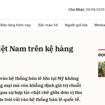
Chủ Nhật,
09/08/2026
bình luận
Bản làng hôm nay
Sắc màu 54
Người giữ lửa
Media
Việt Nam trên kệ hàng
ĐỌC
 vào hệ thống bán lẻ lớn tại Mỹ không
Hủy
G
ng mại mà còn khẳng định giá trị chuỗi
ua sự hợp tác chặt chẽ giữa đơn vị thu
 trái vải vào hệ thống bán lẻ quốc tế.