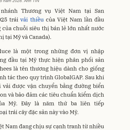
o năm 2028. Ảnh TIN
 nhánh Thương vụ Việt Nam tại San
025 trái
vải thiều
của Việt Nam lần đầu
g của chuỗi siêu thị bán lẻ lớn nhất nước
hị tại Mỹ và Canada).
duce là một trong những đơn vị nhập
ng đầu tại Mỹ thực hiện phân phối sản
hees là tên thương hiệu dành cho giống
nh tác theo quy trình GlobalGAP. Sau khi
ái vải được vận chuyển bằng đường biển
gon và bảo đảm các tiêu chuẩn kiểm dịch
ủa Mỹ. Đây là năm thứ ba liên tiếp
ại trái cây đặc sản này vào Mỹ.
iệt Nam đang chịu sự cạnh tranh từ nhiều