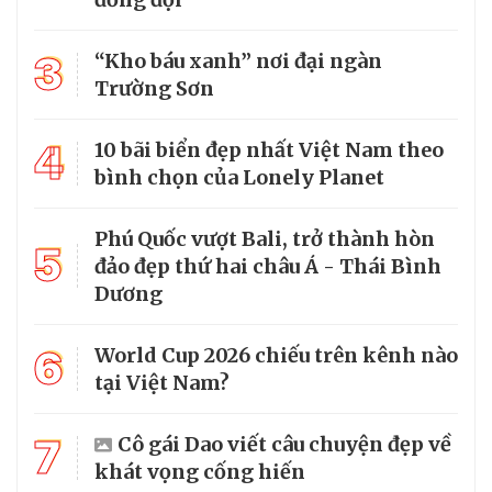
3
“Kho báu xanh” nơi đại ngàn
Trường Sơn
4
10 bãi biển đẹp nhất Việt Nam theo
bình chọn của Lonely Planet
Phú Quốc vượt Bali, trở thành hòn
5
đảo đẹp thứ hai châu Á - Thái Bình
Dương
6
World Cup 2026 chiếu trên kênh nào
tại Việt Nam?
7
Cô gái Dao viết câu chuyện đẹp về
khát vọng cống hiến