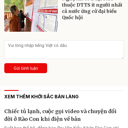
thuộc DTTS ít người nhất
cả nước ứng cử đại biểu
Quốc hội
Gửi bình luận
XEM THÊM KHỞI SẮC BẢN LÀNG
Chiếc tủ lạnh, cuộc gọi video và chuyện đổi
đời ở Rào Con khi điện về bản
Suốt bao thế hệ, đồng bào Bru Vân Kiều ở bản Rào Con chỉ