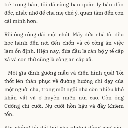
trẻ trong bản, tôi đã cùng ban quản lý bản đôn
đốc, nhắc nhở để cha mẹ chú ý, quan tâm đến con
cái mình hơn.
Rồi ông rông dài một chút: Mấy đứa nhà tôi đều
học hành đến nơi đến chốn và có công ăn việc
làm ổn định. Hiện nay, đứa đầu là cán bộ y tế cấp
xã và con thứ cũng là công an cấp xã.
- Một gia đình gương mẫu và điển hình quá! Tôi
thốt lên thán phục về đường hướng chỉ dạy của
một người cha, trong một ngôi nhà còn nhiều khó
khăn vất vả ở huyện miền núi cao. Còn ông
Cường chỉ cười. Nụ cười hồn hậu và đầy khiêm
tốn.
Khi chúng tôi đặt bút cho những dòng chữ này,