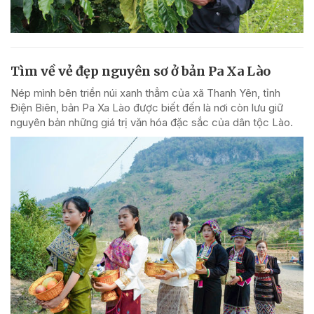
Tìm về vẻ đẹp nguyên sơ ở bản Pa Xa Lào
Nép mình bên triền núi xanh thẳm của xã Thanh Yên, tỉnh
Điện Biên, bản Pa Xa Lào được biết đến là nơi còn lưu giữ
nguyên bản những giá trị văn hóa đặc sắc của dân tộc Lào.