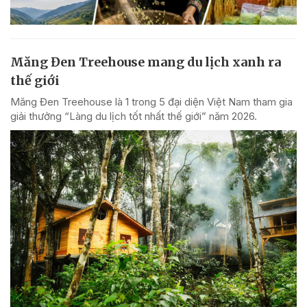
Măng Đen Treehouse mang du lịch xanh ra
thế giới
Măng Đen Treehouse là 1 trong 5 đại diện Việt Nam tham gia
giải thưởng “Làng du lịch tốt nhất thế giới” năm 2026.