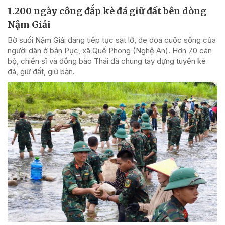
1.200 ngày công đắp kè đá giữ đất bên dòng
Nậm Giải
Bờ suối Nậm Giải đang tiếp tục sạt lở, đe dọa cuộc sống của
người dân ở bản Pục, xã Quế Phong (Nghệ An). Hơn 70 cán
bộ, chiến sĩ và đồng bào Thái đã chung tay dựng tuyến kè
đá, giữ đất, giữ bản.