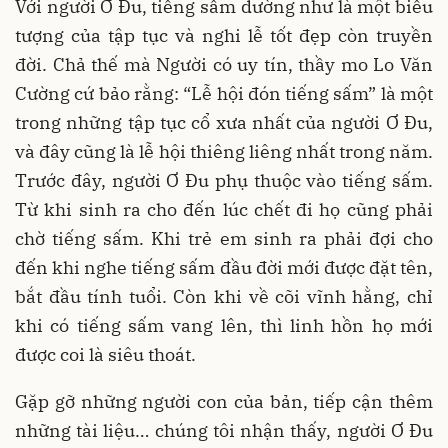
Với người Ơ Đu, tiếng sấm dường như là một biểu
tượng của tập tục và nghi lễ tốt đẹp còn truyền
đời. Chả thế mà Người có uy tín, thầy mo Lo Văn
Cường cứ bảo rằng: “Lễ hội đón tiếng sấm” là một
trong những tập tục cổ xưa nhất của người Ơ Đu,
và đây cũng là lễ hội thiêng liêng nhất trong năm.
Trước đây, người Ơ Đu phụ thuộc vào tiếng sấm.
Từ khi sinh ra cho đến lúc chết đi họ cũng phải
chờ tiếng sấm. Khi trẻ em sinh ra phải đợi cho
đến khi nghe tiếng sấm đầu đời mới được đặt tên,
bắt đầu tính tuổi. Còn khi về cõi vĩnh hằng, chỉ
khi có tiếng sấm vang lên, thì linh hồn họ mới
được coi là siêu thoát.
Gặp gỡ những người con của bản, tiếp cận thêm
những tài liệu… chúng tôi nhận thấy, người Ơ Đu