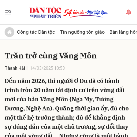
Gửi bình luận
Công tác Dân tộc
Tín ngưỡng tôn giáo
Bản làng hô
Trăn trở cùng Văng Môn
Thanh Hải
14/03/2025 10:53
Đến năm 2026, thì người Ơ Đu đã có hành
trình tròn 20 năm tái định cư trên vùng đất
Hủy
Gửi
mới của bản Văng Môn (Nga My, Tương
Dương, Nghệ An). Quãng thời gian ấy, đủ cho
một thế hệ trưởng thành; đủ để khẳng định
sự đúng đắn của một chủ trương, sự đổi thay
của một vùng đất… Nhưng cũng là một hành