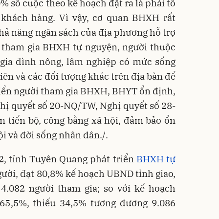
 số cuộc theo kế hoạch đặt ra là phải tổ
 khách hàng. Vì vậy, cơ quan BHXH rất
hả năng ngân sách của địa phương hỗ trợ
tham gia BHXH tự nguyện, người thuộc
 gia đình nông, lâm nghiệp có mức sống
viên và các đối tượng khác trên địa bàn để
riển người tham gia BHXH, BHYT ổn định,
hị quyết số 20-NQ/TW, Nghị quyết số 28-
 tiến bộ, công bằng xã hội, đảm bảo ổn
ội và đời sống nhân dân./.
2, tỉnh Tuyên Quang phát triển
BHXH tự
ười, đạt 80,8% kế hoạch UBND tỉnh giao,
4.082 người tham gia; so với kế hoạch
65,5%, thiếu 34,5% tương đương 9.086