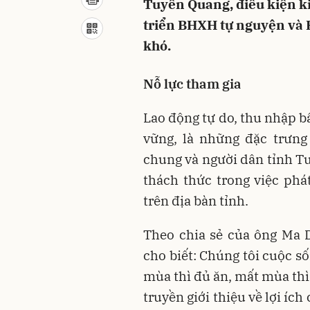
Tuyên Quang, điều kiện ki
triển BHXH tự nguyện và B
khó.
Nỗ lực tham gia
Lao động tự do, thu nhập b
vững, là những đặc trưng
chung và người dân tỉnh Tu
thách thức trong việc ph
trên địa bàn tỉnh.
Theo chia sẻ của ông Ma 
cho biết: Chúng tôi cuộc s
mùa thì đủ ăn, mất mùa thì
truyền giới thiệu về lợi íc