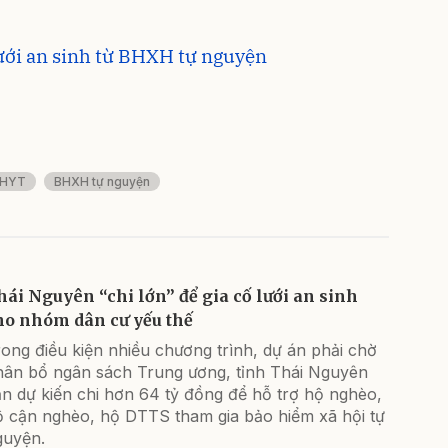
ưới an sinh từ BHXH tự nguyện
HYT
BHXH tự nguyện
hái Nguyên “chi lớn” để gia cố lưới an sinh
ho nhóm dân cư yếu thế
ong điều kiện nhiều chương trình, dự án phải chờ
hân bổ ngân sách Trung ương, tỉnh Thái Nguyên
n dự kiến chi hơn 64 tỷ đồng để hỗ trợ hộ nghèo,
ộ cận nghèo, hộ DTTS tham gia bảo hiểm xã hội tự
guyện.