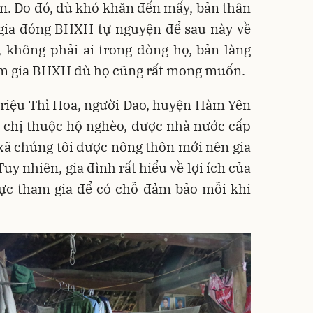
m. Do đó, dù khó khăn đến mấy, bản thân
 gia đóng BHXH tự nguyện để sau này về
, không phải ai trong dòng họ, bản làng
am gia BHXH dù họ cũng rất mong muốn.
Triệu Thì Hoa, người Dao, huyện Hàm Yên
nh chị thuộc hộ nghèo, được nhà nước cấp
ã chúng tôi được nông thôn mới nên gia
y nhiên, gia đình rất hiểu về lợi ích của
ực tham gia để có chỗ đảm bảo mỗi khi