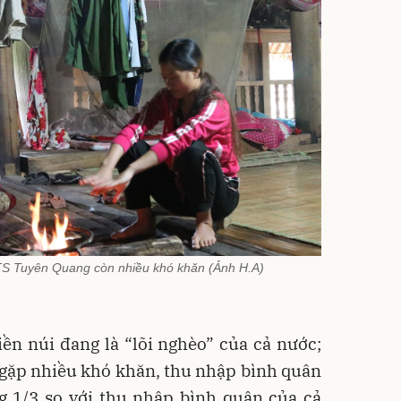
S Tuyên Quang còn nhiều khó khăn (Ảnh H.A)
ền núi đang là “lõi nghèo” của cả nước;
 gặp nhiều khó khăn, thu nhập bình quân
g 1/3 so với thu nhập bình quân của cả