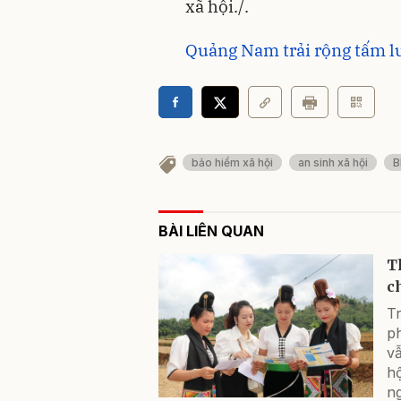
xã hội./.
Quảng Nam trải rộng tấm l
bảo hiểm xã hội
an sinh xã hội
B
BÀI LIÊN QUAN
T
c
Tr
p
vẫ
h
n