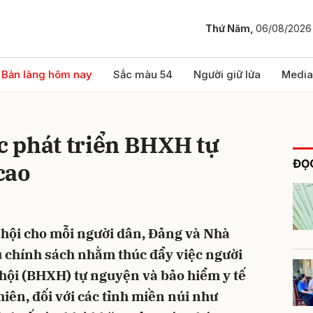
Thứ Năm,
06/08/2026
bình luận
Bản làng hôm nay
Sắc màu 54
Người giữ lửa
Media
ệc phát triển BHXH tự
ĐỌC
cao
hội cho mỗi người dân, Đảng và Nhà
Hủy
G
u chính sách nhằm thúc đẩy việc người
hội (BHXH) tự nguyện và bảo hiểm y tế
iên, đối với các tỉnh miền núi như