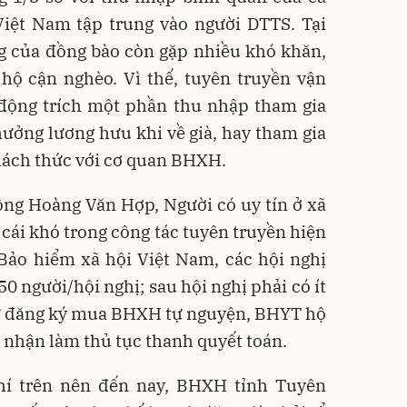
Việt Nam tập trung vào người DTTS. Tại
g của đồng bào còn gặp nhiều khó khăn,
 hộ cận nghèo. Vì thế, tuyên truyền vận
 động trích một phần thu nhập tham gia
ởng lương hưu khi về già, hay tham gia
hách thức với cơ quan BHXH.
 ông Hoàng Văn Hợp, Người có uy tín ở xã
ái khó trong công tác tuyên truyền hiện
 Bảo hiểm xã hội Việt Nam, các hội nghị
50 người/hội nghị; sau hội nghị phải có ít
ự đăng ký mua BHXH tự nguyện, BHYT hộ
g nhận làm thủ tục thanh quyết toán.
hí trên nên đến nay, BHXH tỉnh Tuyên