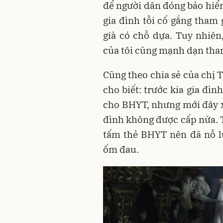
để người dân đóng bảo hiể
gia đình tỗi cố gắng tham
già có chỗ dựa. Tuy nhiên
của tôi cũng mạnh dạn th
Cũng theo chia sẻ của chị 
cho biết: trước kia gia đì
cho BHYT, nhưng mới đây x
đình không được cấp nữa. Tu
tấm thẻ BHYT nên đã nỗ l
ốm đau.