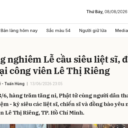
Thứ Bảy,
08/08/2026
bình luận
Bản làng hôm nay
Sắc màu 54
Người giữ lửa
Media
g nghiêm Lễ cầu siêu liệt sĩ, 
tại công viên Lê Thị Riêng
 - Tuấn Hùng
13/06/2026 23:05
/6, hàng trăm tăng ni, Phật tử cùng người dân th
Hủy
G
ệm - kỳ siêu các liệt sĩ, chiến sĩ và đồng bào yêu 
n Lê Thị Riêng, TP. Hồ Chí Minh.