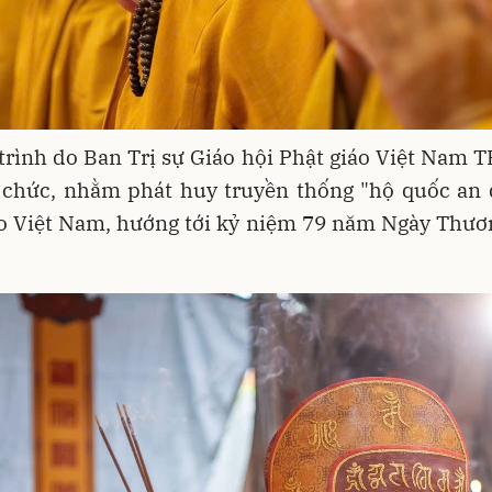
rình do Ban Trị sự Giáo hội Phật giáo Việt Nam T
 chức, nhằm phát huy truyền thống "hộ quốc an 
áo Việt Nam, hướng tới kỷ niệm 79 năm Ngày Thươn