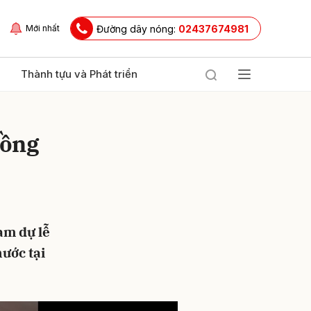
Đường dây nóng:
02437674981
Mới nhất
Thành tựu và Phát triển
đồng
am dự lễ
ửi
nước tại