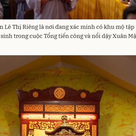
n Lê Thị Riêng là nơi đang xác minh có khu mộ tập
hy sinh trong cuộc Tổng tiến công và nổi dậy Xuân 