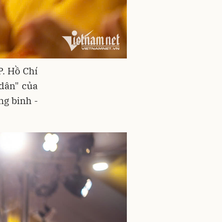
P. Hồ Chí
dân" của
g binh -