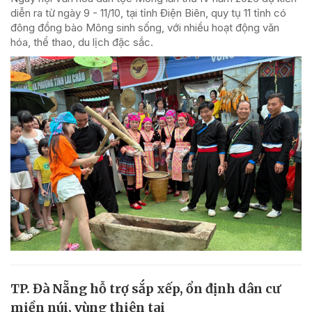
diễn ra từ ngày 9 - 11/10, tại tỉnh Điện Biên, quy tụ 11 tỉnh có
đông đồng bào Mông sinh sống, với nhiều hoạt động văn
hóa, thể thao, du lịch đặc sắc.
TP. Đà Nẵng hỗ trợ sắp xếp, ổn định dân cư
miền núi, vùng thiên tai