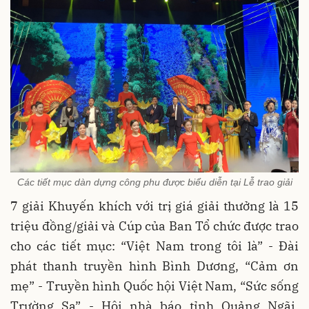
Các tiết mục dàn dựng công phu được biểu diễn tại Lễ trao giải
7 giải Khuyến khích với trị giá giải thưởng là 15
triệu đồng/giải và Cúp của Ban Tổ chức được trao
cho các tiết mục: “Việt Nam trong tôi là” - Đài
phát thanh truyền hình Bình Dương, “Cảm ơn
mẹ” - Truyền hình Quốc hội Việt Nam, “Sức sống
Trường Sa” - Hội nhà báo tỉnh Quảng Ngãi,