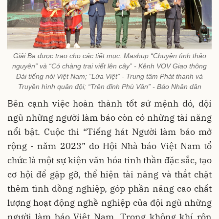
Giải Ba được trao cho các tiết mục: Mashup “Chuyện tình thảo
nguyên” và “Có chàng trai viết lên cây” - Kênh VOV Giao thông
Đài tiếng nói Việt Nam; “Lửa Việt” - Trung tâm Phát thanh và
Truyền hình quân đội; “Trên đỉnh Phù Vân” - Báo Nhân dân
Bên cạnh việc hoàn thành tốt sứ mệnh đó, đội
ngũ những người làm báo còn có những tài năng
nổi bật. Cuộc thi “Tiếng hát Người làm báo mở
rộng - năm 2023” do Hội Nhà báo Việt Nam tổ
chức là một sự kiện văn hóa tinh thần đặc sắc, tạo
cơ hội để gặp gỡ, thể hiện tài năng và thắt chặt
thêm tình đồng nghiệp, góp phần nâng cao chất
lượng hoạt động nghề nghiệp của đội ngũ những
người làm báo Việt Nam. Trong không khí rộn