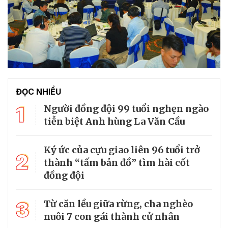
ĐỌC NHIỀU
1
Người đồng đội 99 tuổi nghẹn ngào
tiễn biệt Anh hùng La Văn Cầu
Ký ức của cựu giao liên 96 tuổi trở
2
thành “tấm bản đồ” tìm hài cốt
đồng đội
3
Từ căn lều giữa rừng, cha nghèo
nuôi 7 con gái thành cử nhân