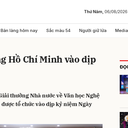
Thứ Năm,
06/08/2026
bình luận
Bản làng hôm nay
Sắc màu 54
Người giữ lửa
Media
g Hồ Chí Minh vào dịp
ĐỌC
 Giải thưởng Nhà nước về Văn học Nghệ
Hủy
G
 được tổ chức vào dịp kỷ niệm Ngày