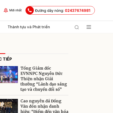
Đường dây nóng:
02437674981
Mới nhất
Thành tựu và Phát triển
 TIẾP
Tổng Giám đốc
EVNNPC Nguyễn Đức
Thiện nhận Giải
thưởng “Lãnh đạo sáng
ửi
tạo và chuyển đổi số”
Cao nguyên đá Đồng
Văn đón nhận danh
hiệu: “Điểm đến văn hóa