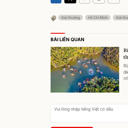
Giải thưởng
Hồ Chí Minh
Giải t
BÀI LIÊN QUAN
R
t
R
di
nh