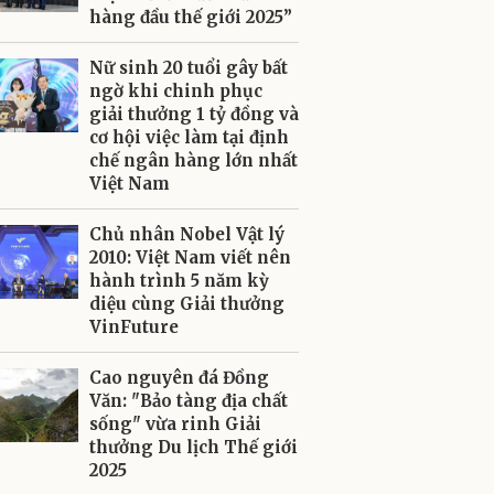
hàng đầu thế giới 2025”
Nữ sinh 20 tuổi gây bất
ngờ khi chinh phục
giải thưởng 1 tỷ đồng và
cơ hội việc làm tại định
chế ngân hàng lớn nhất
Việt Nam
Chủ nhân Nobel Vật lý
2010: Việt Nam viết nên
hành trình 5 năm kỳ
diệu cùng Giải thưởng
VinFuture
Cao nguyên đá Đồng
Văn: "Bảo tàng địa chất
sống" vừa rinh Giải
thưởng Du lịch Thế giới
2025