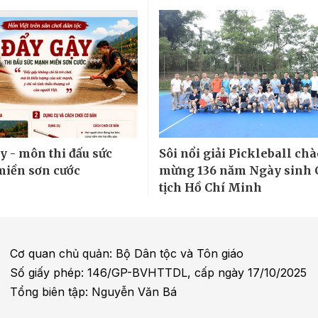
y - môn thi đấu sức
Sôi nổi giải Pickleball chà
iền sơn cước
mừng 136 năm Ngày sinh 
tịch Hồ Chí Minh
Cơ quan chủ quản: Bộ Dân tộc và Tôn giáo
Số giấy phép: 146/GP-BVHTTDL, cấp ngày 17/10/2025
Tổng biên tập: Nguyễn Văn Bá