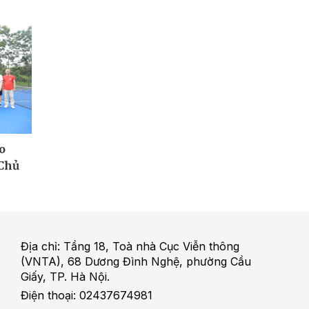
o
Chủ
Địa chỉ: Tầng 18, Toà nhà Cục Viễn thông
(VNTA), 68 Dương Đình Nghệ, phường Cầu
Giấy, TP. Hà Nội.
Điện thoại: 02437674981