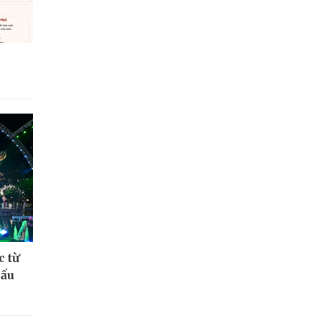
c từ
hấu