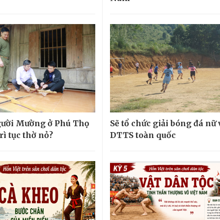
gười Mường ở Phú Thọ
Sẽ tổ chức giải bóng đá nữ
rì tục thờ nỏ?
DTTS toàn quốc