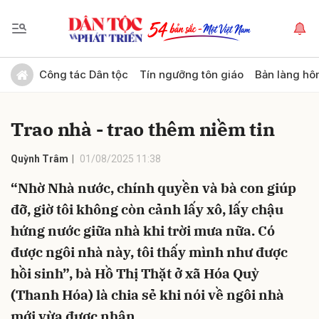
Gửi bình luận
Công tác Dân tộc
Tín ngưỡng tôn giáo
Bản làng hô
Trao nhà - trao thêm niềm tin
Quỳnh Trâm
01/08/2025 11:38
“Nhờ Nhà nước, chính quyền và bà con giúp
đỡ, giờ tôi không còn cảnh lấy xô, lấy chậu
Hủy
Gửi
hứng nước giữa nhà khi trời mưa nữa. Có
được ngôi nhà này, tôi thấy mình như được
hồi sinh”, bà Hồ Thị Thặt ở xã Hóa Quỳ
(Thanh Hóa) là chia sẻ khi nói về ngôi nhà
mới vừa được nhận.