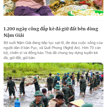
1.200 ngày công đắp kè đá giữ đất bên dòng
Nậm Giải
Bờ suối Nậm Giải đang tiếp tục sạt lở, đe dọa cuộc sống của
người dân ở bản Pục, xã Quế Phong (Nghệ An). Hơn 70 cán
bộ, chiến sĩ và đồng bào Thái đã chung tay dựng tuyến kè
đá, giữ đất, giữ bản.