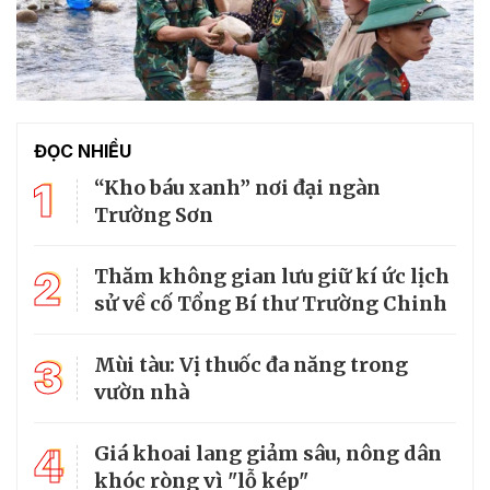
ĐỌC NHIỀU
1
“Kho báu xanh” nơi đại ngàn
Trường Sơn
2
Thăm không gian lưu giữ kí ức lịch
sử về cố Tổng Bí thư Trường Chinh
3
Mùi tàu: Vị thuốc đa năng trong
vườn nhà
4
Giá khoai lang giảm sâu, nông dân
khóc ròng vì "lỗ kép"