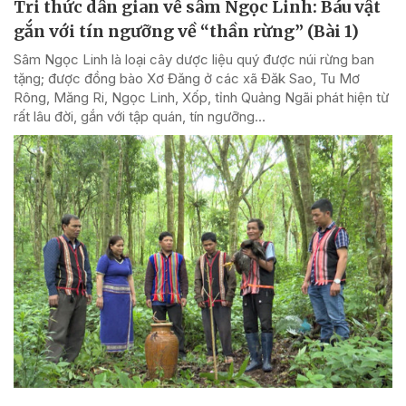
Tri thức dân gian về sâm Ngọc Linh: Báu vật
gắn với tín ngưỡng về “thần rừng” (Bài 1)
Sâm Ngọc Linh là loại cây dược liệu quý được núi rừng ban
tặng; được đồng bào Xơ Đăng ở các xã Đăk Sao, Tu Mơ
Rông, Măng Ri, Ngọc Linh, Xốp, tỉnh Quảng Ngãi phát hiện từ
rất lâu đời, gắn với tập quán, tín ngưỡng...