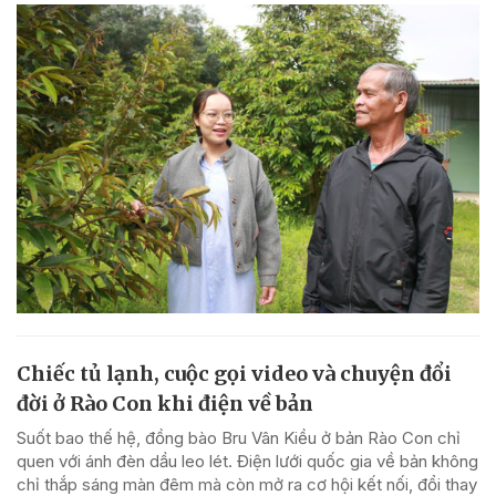
Chiếc tủ lạnh, cuộc gọi video và chuyện đổi
đời ở Rào Con khi điện về bản
Suốt bao thế hệ, đồng bào Bru Vân Kiều ở bản Rào Con chỉ
quen với ánh đèn dầu leo lét. Điện lưới quốc gia về bản không
chỉ thắp sáng màn đêm mà còn mở ra cơ hội kết nối, đổi thay