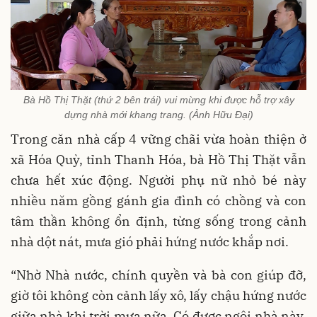
Bà Hồ Thị Thặt (thứ 2 bên trái) vui mừng khi được hỗ trợ xây
dựng nhà mới khang trang. (Ảnh Hữu Đại)
Trong căn nhà cấp 4 vững chãi vừa hoàn thiện ở
xã Hóa Quỳ, tỉnh Thanh Hóa, bà Hồ Thị Thặt vẫn
chưa hết xúc động. Người phụ nữ nhỏ bé này
nhiều năm gồng gánh gia đình có chồng và con
tâm thần không ổn định, từng sống trong cảnh
nhà dột nát, mưa gió phải hứng nước khắp nơi.
“Nhờ Nhà nước, chính quyền và bà con giúp đỡ,
giờ tôi không còn cảnh lấy xô, lấy chậu hứng nước
giữa nhà khi trời mưa nữa. Có được ngôi nhà này,