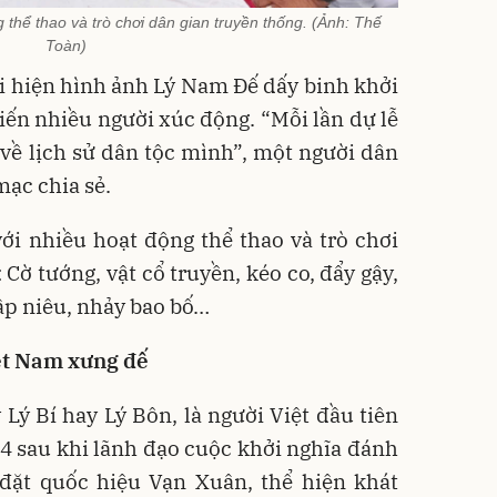
g thể thao và trò chơi dân gian truyền thống. (Ảnh: Thế
Toàn)
i hiện hình ảnh Lý Nam Đế dấy binh khởi
ến nhiều người xúc động. “Mỗi lần dự lễ
n về lịch sử dân tộc mình”, một người dân
ạc chia sẻ.
với nhiều hoạt động thể thao và trò chơi
Cờ tướng, vật cổ truyền, kéo co, đẩy gậy,
ập niêu, nhảy bao bố…
iệt Nam xưng đế
 Lý Bí hay Lý Bôn, là người Việt đầu tiên
 sau khi lãnh đạo cuộc khởi nghĩa đánh
đặt quốc hiệu Vạn Xuân, thể hiện khát