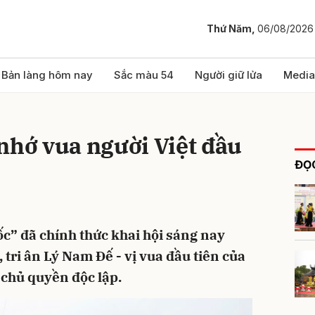
Thứ Năm,
06/08/2026
bình luận
Bản làng hôm nay
Sắc màu 54
Người giữ lửa
Media
nhớ vua người Việt đầu
ĐỌC
c” đã chính thức khai hội sáng nay
Hủy
G
, tri ân Lý Nam Đế - vị vua đầu tiên của
 chủ quyền độc lập.