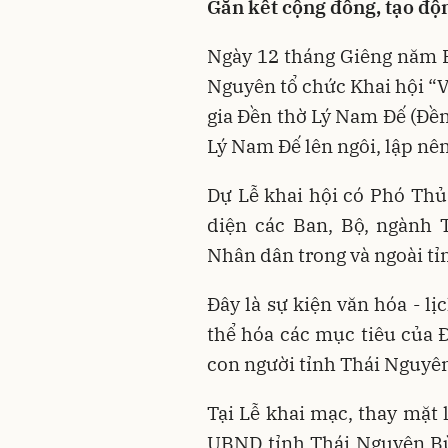
Gắn kết cộng đồng, tạo độn
Ngày 12 tháng Giêng năm B
Nguyên tổ chức Khai hội “V
gia Đền thờ Lý Nam Đế (Đề
Lý Nam Đế lên ngôi, lập nê
Dự Lễ khai hội có Phó Th
diện các Ban, Bộ, ngành 
Nhân dân trong và ngoài tỉ
Đây là sự kiện văn hóa - l
thể hóa các mục tiêu của Đ
con người tỉnh Thái Nguyên
Tại Lễ khai mạc, thay mặt 
UBND tỉnh Thái Nguyên Bù