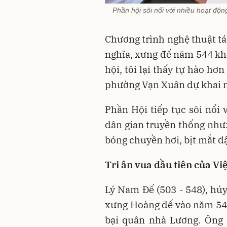
Phần hội sôi nổi với nhiều hoạt độn
Chương trình nghệ thuật tá
nghĩa, xưng đế năm 544 khi
hội, tôi lại thấy tự hào hơ
phường Vạn Xuân dự khai m
Phần Hội tiếp tục sôi nổi 
dân gian truyền thống như: 
bóng chuyền hơi, bịt mắt đ
Tri ân vua đầu tiên của V
Lý Nam Đế (503 - 548), húy
xưng Hoàng đế vào năm 544
bại quân nhà Lương. Ông 