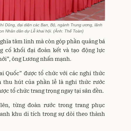
í Dũng, đại diện các Ban, Bộ, ngành Trung ương, lãnh
on Nhân dân dự Lễ khai hội. (Ảnh: Thế Toàn)
nghĩa tâm linh mà còn góp phần quảng bá
g cố khối đại đoàn kết và tạo động lực
 mới”, ông Lương nhấn mạnh.
i Quốc” được tổ chức với các nghi thức
m thu hút của phần lễ là nghi thức rước
được tổ chức trang trọng ngay tại sân đền.
 lên, từng đoàn rước trong trang phục
anh khu di tích trong sự dõi theo thành