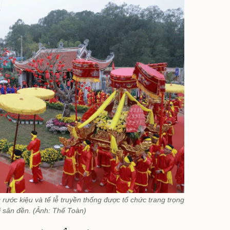
 rước kiệu và tế lễ truyền thống được tổ chức trang trọng
i sân đền. (Ảnh: Thế Toàn)