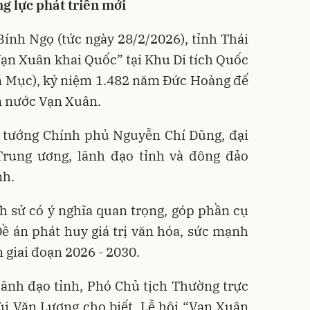
g lực phát triển mới
ính Ngọ (tức ngày 28/2/2026), tỉnh Thái
ạn Xuân khai Quốc” tại Khu Di tích Quốc
n Mục), kỷ niệm 1.482 năm Đức Hoàng đế
n nước Vạn Xuân.
ủ tướng Chính phủ Nguyễn Chí Dũng, đại
Trung ương, lãnh đạo tỉnh và đông đảo
nh.
ịch sử có ý nghĩa quan trọng, góp phần cụ
ề án phát huy giá trị văn hóa, sức mạnh
 giai đoạn 2026 - 2030.
lãnh đạo tỉnh, Phó Chủ tịch Thường trực
i Văn Lương cho biết, Lễ hội “Vạn Xuân