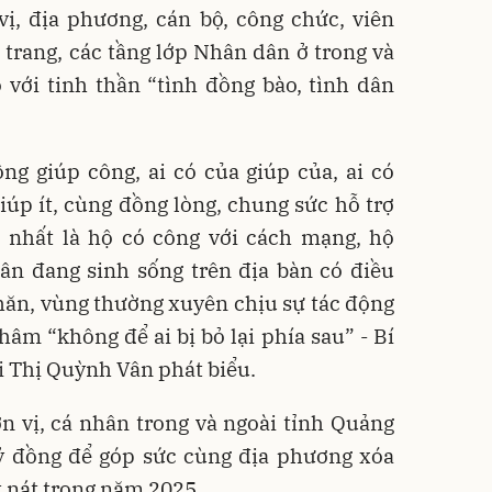
vị, địa phương, cán bộ, công chức, viên
ũ trang, các tầng lớp Nhân dân ở trong và
 với tinh thần “tình đồng bào, tình dân
công giúp công, ai có của giúp của, ai có
giúp ít, cùng đồng lòng, chung sức hỗ trợ
, nhất là hộ có công với cách mạng, hộ
ân đang sinh sống trên địa bàn có điều
khăn, vùng thường xuyên chịu sự tác động
hâm “không để ai bị bỏ lại phía sau” - Bí
i Thị Quỳnh Vân phát biểu.
đơn vị, cá nhân trong và ngoài tỉnh Quảng
tỷ đồng để góp sức cùng địa phương xóa
 nát trong năm 2025.