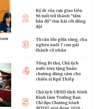
Ký ức của cựu giao liên
2
96 tuổi trở thành “tấm
bản đồ” tìm hài cốt đồng
đội
tham
Từ căn lều giữa rừng, cha
3
nghèo nuôi 7 con gái
thành cử nhân
Tổng Bí thư, Chủ tịch
4
nước truy tặng huân
chương dũng cảm cho
chiến sĩ Kpă Thiêp
Chủ tịch UBND tỉnh Ninh
Bình làm Trưởng Ban
5
Chỉ đạo Chương trình
MTQG giai đoạn 2026 -