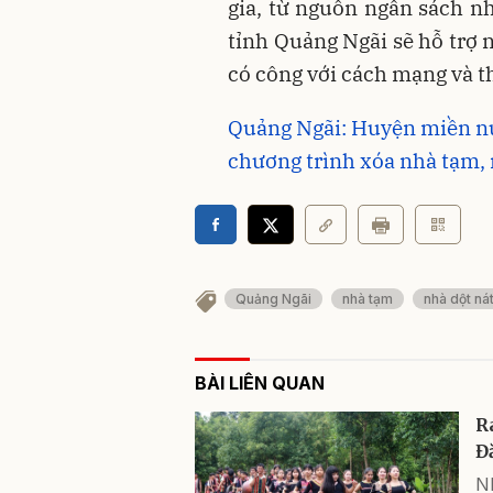
gia, từ nguồn ngân sách n
tỉnh Quảng Ngãi sẽ hỗ trợ 
có công với cách mạng và th
Quảng Ngãi: Huyện miền nú
chương trình xóa nhà tạm, 
Quảng Ngãi
nhà tạm
nhà dột ná
BÀI LIÊN QUAN
R
Đ
Nh