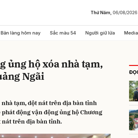
Thứ Năm,
06/08/2026
bình luận
Bản làng hôm nay
Sắc màu 54
Người giữ lửa
Media
g ủng hộ xóa nhà tạm,
ĐỌC
uảng Ngãi
 nhà tạm, dột nát trên địa bàn tỉnh
Hủy
G
ễ phát động vận động ủng hộ Chương
 nát trên địa bàn tỉnh.