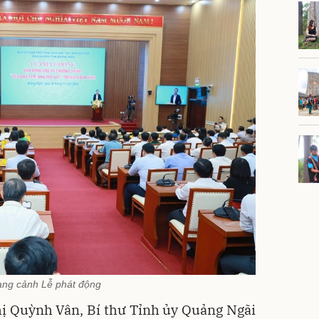
ng cảnh Lễ phát động
hị Quỳnh Vân, Bí thư Tỉnh ủy Quảng Ngãi