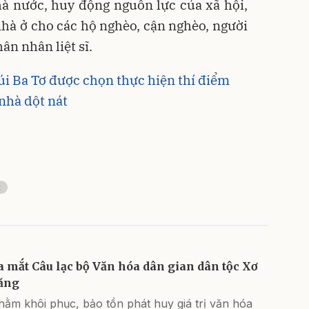
hà nước, huy động nguồn lực của xã hội,
nhà ở cho các hộ nghèo, cận nghèo, người
ân nhân liệt sĩ.
i Ba Tơ được chọn thực hiện thí điểm
nhà dột nát
t
a mắt Câu lạc bộ Văn hóa dân gian dân tộc Xơ
ăng
ằm khôi phục, bảo tồn phát huy giá trị văn hóa