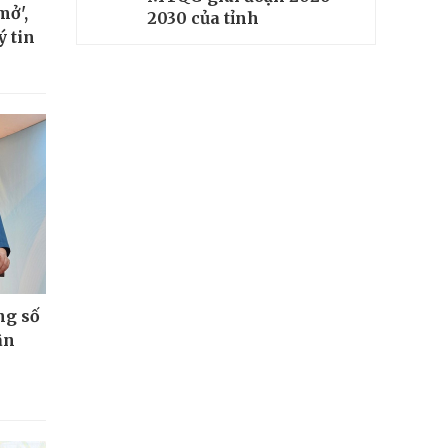
mở',
2030 của tỉnh
ý tin
ng số
ân