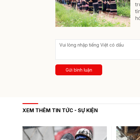
t
t
h
Gửi bình luận
XEM THÊM TIN TỨC - SỰ KIỆN