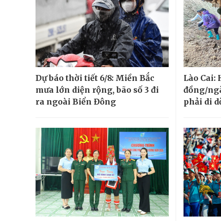
Dự báo thời tiết 6/8: Miền Bắc
Lào Cai:
mưa lớn diện rộng, bão số 3 đi
đồng/ngà
ra ngoài Biển Đông
phải di d