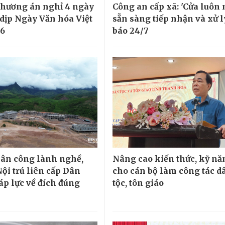
phương án nghỉ 4 ngày
Công an cấp xã: 'Cửa luôn 
 dịp Ngày Văn hóa Việt
sẵn sàng tiếp nhận và xử l
6
báo 24/7
ân công lành nghề,
Nâng cao kiến thức, kỹ nă
ội trú liên cấp Dân
cho cán bộ làm công tác d
áp lực về đích đúng
tộc, tôn giáo