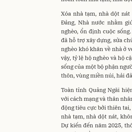
Xóa nhà tạm, nhà dột nát
Đảng, Nhà nước nhằm giú
nghèo, ổn định cuộc sống
đã hỗ trợ xây dựng, sửa ch
nghèo khó khăn về nhà ở vớ
vậy, tỷ lệ hộ nghèo và hộ c
sống của một bộ phận người
thôn, vùng miền núi, hải đ
Toàn tỉnh Quảng Ngãi hiệ
với cách mạng và thân nhân 
động tiêu cực bởi thiên tai
nhà tạm, nhà dột nát, khô
Dự kiến đến năm 2025, th