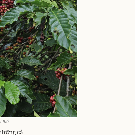
t thể
 những cá