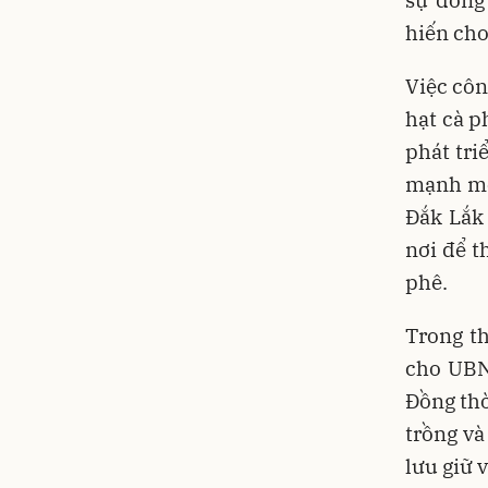
sự đóng
hiến cho
Việc côn
hạt cà p
phát tri
mạnh mẽ
Đắk Lắk
nơi để t
phê.
Trong th
cho UBND
Đồng thờ
trồng v
lưu giữ v