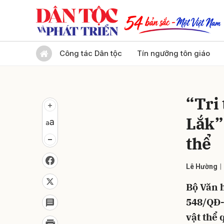
Gửi 
Công tác Dân tộc
Tín ngưỡng tôn giáo
“Tri
Lắk” 
thể
Lê Hường
Bộ Văn h
548/QĐ-
vật thể 