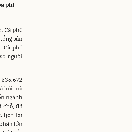
a phi
c. Cà phê
 tổng sản
. Cà phê
số người
 535.672
xã hội mà
iển ngành
i chỗ, đã
lịch tại
 phần lớn