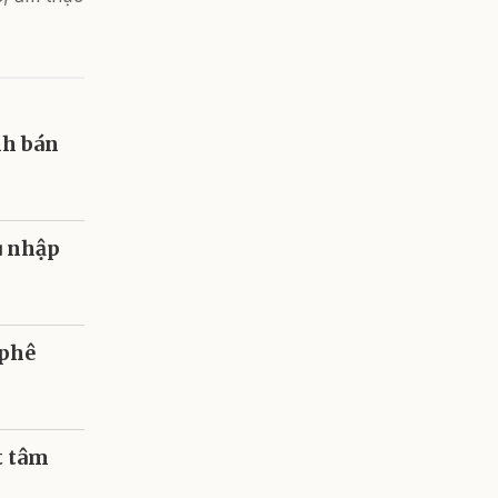
nh bán
u nhập
 phê
t tâm