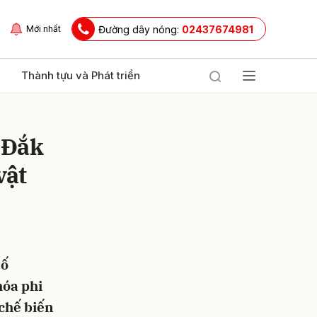
Đường dây nóng:
02437674981
Mới nhất
Thành tựu và Phát triển
ê Đắk
vật
ửi
số
óa phi
 chế biến