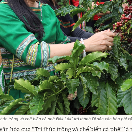
 thức trồng và chế biến cà phê Đắk Lắk” trở thành Di sản văn hóa phi vậ
văn hóa của “Tri thức trồng và chế biến cà phê” là