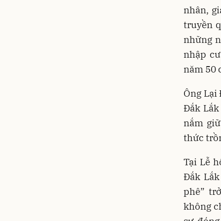
nhân, gi
truyền q
những n
nhập cư
năm 50 c
Ông Lại 
Đắk Lắk 
nắm giữ 
thức trồ
Tại Lễ 
Đắk Lắk
phê” tr
không ch