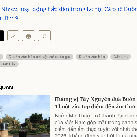
 Nhiều hoạt động hấp dẫn trong Lễ hội Cà phê Buô
n thứ 9
ê
Di sản văn hóa phi vật thể quốc gia
Di sản văn hóa
Đắk Lắk
 Đắk Lắk
 QUAN
Hương vị Tây Nguyên đưa Buôn
Thuột vào top điểm đến ẩm thực
Buôn Ma Thuột trở thành đại diện 
của Việt Nam góp mặt trong danh 
điểm đến ẩm thực tuyệt vời nhất th
2026, khẳng định sức hút từ cà ph