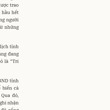
được trao
m hầu hết
ng người
từ những
lịch tỉnh
hung đang
ó là “Tri
BND tỉnh
 biến cà
 Qua đó,
 ghi nhận