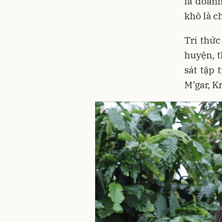
là doan
khô là c
Tri thứ
huyện, t
sát tập
M’gar, K