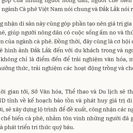
 góp của những người nông dân, người chế biến
 ngành Cà phê Việt Nam nói chung và Đắk Lắk nói r
g nhận di sản này cũng góp phần tạo nên giá trị gia
hê, giúp người nông dân có cuộc sống ấm no và th
ển của ngành cà phê. Đồng thời, đây cũng là cơ hội
 hình ảnh Đắk Lắk đến với du khách trong và ngo
 không chỉ là điểm đến để trải nghiệm văn hóa, m
hưởng thức, trải nghiệm các hoạt động trồng và ch
ời gian tới, Sở Văn hóa, Thể thao và Du lịch sẽ
 tỉnh về kế hoạch bảo tồn và phát huy giá trị di
i, sẽ xây dựng lộ trình để đề xuất, công nhận các 
à chế biến cà phê, nhằm tôn vinh những người đã 
à phát triển tri thức quý báu.