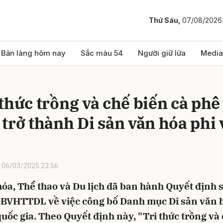
Thứ Sáu,
07/08/2026
bình luận
Bản làng hôm nay
Sắc màu 54
Người giữ lửa
Media
 thức trồng và chế biến cà ph
trở thành Di sản văn hóa phi 
06/03/2025 23:56
Hủy
G
óa, Thể thao và Du lịch đã ban hành Quyết định 
BVHTTDL về việc công bố Danh mục Di sản văn h
quốc gia. Theo Quyết định này, "Tri thức trồng và