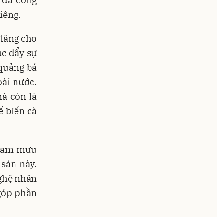
 đã cống
iêng.
 tăng cho
úc đẩy sự
 quảng bá
ài nước.
à còn là
ế biến cà
 tham mưu
 sản này.
nghệ nhân
góp phần