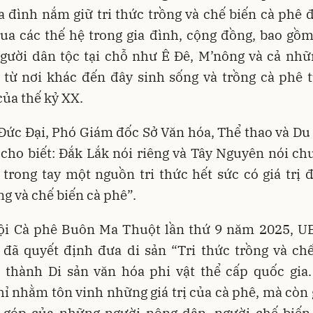
a đình nắm giữ tri thức trồng và chế biến cà phê 
ua các thế hệ trong gia đình, cộng đồng, bao gồ
gười dân tộc tại chỗ như Ê Đê, M’nông và cả nhữ
 từ nơi khác đến đây sinh sống và trồng cà phê 
ủa thế kỷ XX.
Đức Đại, Phó Giám đốc Sở Văn hóa, Thể thao và Du 
cho biết: Đắk Lắk nói riêng và Tây Nguyên nói c
trong tay một nguồn tri thức hết sức có giá trị đ
ng và chế biến cà phê”.
hội Cà phê Buôn Ma Thuột lần thứ 9 năm 2025, U
 đã quyết định đưa di sản “Tri thức trồng và chế
ở thành Di sản văn hóa phi vật thể cấp quốc gia.
ỉ nhằm tôn vinh những giá trị của cà phê, mà còn