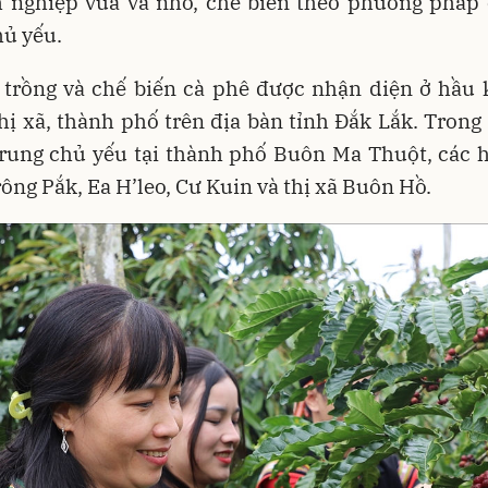
h nghiệp vừa và nhỏ, chế biến theo phương pháp 
hủ yếu.
c trồng và chế biến cà phê được nhận diện ở hầu 
hị xã, thành phố trên địa bàn tỉnh Đắk Lắk. Trong
 trung chủ yếu tại thành phố Buôn Ma Thuột, các 
rông Pắk, Ea H’leo, Cư Kuin và thị xã Buôn Hồ.