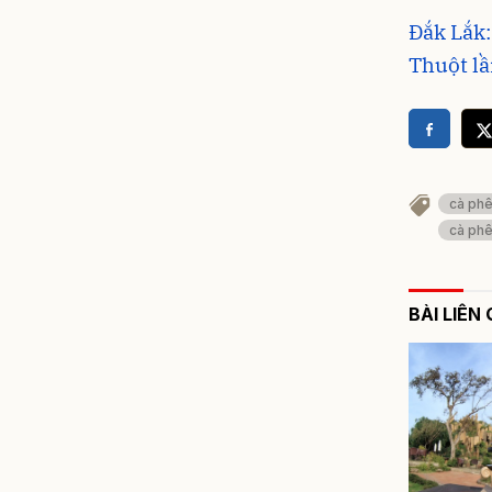
Đắk Lắk:
Thuột lầ
cà ph
cà phê
BÀI LIÊN