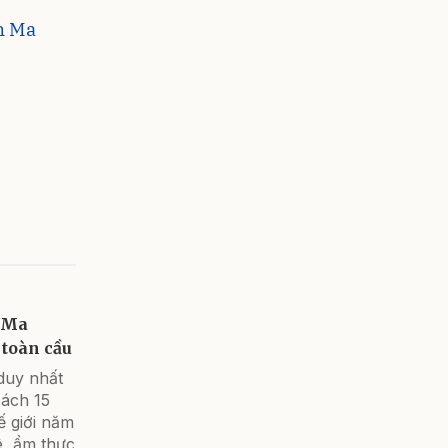
n Ma
 Ma
 toàn cầu
duy nhất
sách 15
ế giới năm
ê, ẩm thực