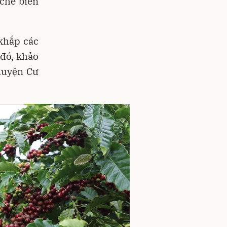
chế biến
khắp các
 đó, khảo
huyện Cư