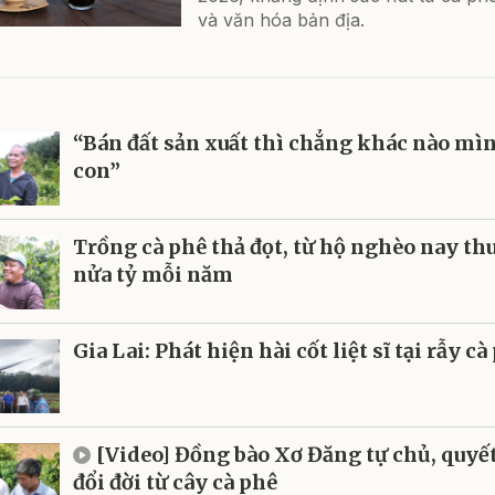
và văn hóa bản địa.
“Bán đất sản xuất thì chẳng khác nào mì
con”
Trồng cà phê thả đọt, từ hộ nghèo nay th
nửa tỷ mỗi năm
Gia Lai: Phát hiện hài cốt liệt sĩ tại rẫy cà
[Video] Đồng bào Xơ Đăng tự chủ, quyế
đổi đời từ cây cà phê