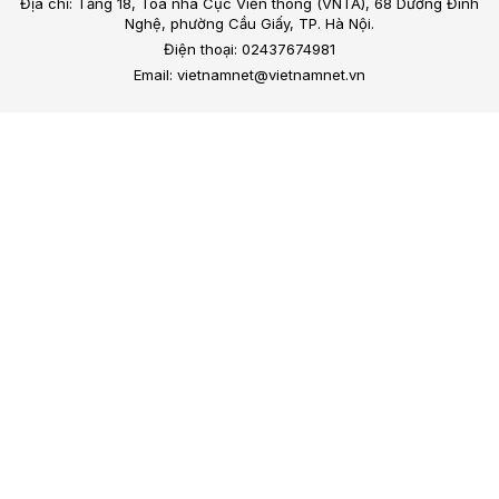
Địa chỉ: Tầng 18, Toà nhà Cục Viễn thông (VNTA), 68 Dương Đình
Nghệ, phường Cầu Giấy, TP. Hà Nội.
Điện thoại: 02437674981
Email: vietnamnet@vietnamnet.vn