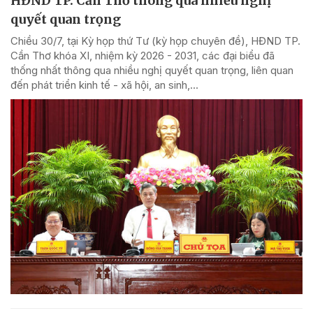
HĐND TP. Cần Thơ thông qua nhiều nghị
quyết quan trọng
Chiều 30/7, tại Kỳ họp thứ Tư (kỳ họp chuyên đề), HĐND TP.
Cần Thơ khóa XI, nhiệm kỳ 2026 - 2031, các đại biểu đã
thống nhất thông qua nhiều nghị quyết quan trọng, liên quan
đến phát triển kinh tế - xã hội, an sinh,...