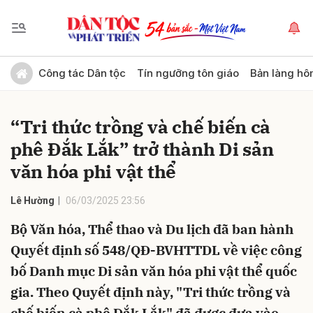
Gửi bình luận
Công tác Dân tộc
Tín ngưỡng tôn giáo
Bản làng hô
“Tri thức trồng và chế biến cà
phê Đắk Lắk” trở thành Di sản
văn hóa phi vật thể
Lê Hường
06/03/2025 23:56
Hủy
Gửi
Bộ Văn hóa, Thể thao và Du lịch đã ban hành
Quyết định số 548/QĐ-BVHTTDL về việc công
bố Danh mục Di sản văn hóa phi vật thể quốc
gia. Theo Quyết định này, "Tri thức trồng và