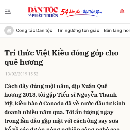
Gửi bình luận
Công tác Dân tộc
Tín ngưỡng tôn giáo
Bản làng hô
Trí thức Việt Kiều đóng góp cho
quê hương
13/02/2019 15:52
Cách đây đúng một năm, dịp Xuân Quê
Hủy
Gửi
hương 2018, tôi gặp Tiến sĩ Nguyễn Thanh
Mỹ, kiều bào ở Canada đã về nước đầu tư kinh
doanh nhiều năm qua. Tôi ấn tượng ngay
trong lần đầu gặp mặt với cách ông say sưa
kể về các dự án nông nghiệp công nghệ cao