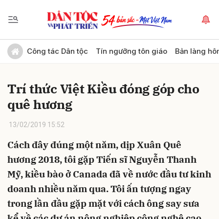
Gửi bình luận
Công tác Dân tộc
Tín ngưỡng tôn giáo
Bản làng hô
Trí thức Việt Kiều đóng góp cho
quê hương
13/02/2019 15:52
Cách đây đúng một năm, dịp Xuân Quê
Hủy
Gửi
hương 2018, tôi gặp Tiến sĩ Nguyễn Thanh
Mỹ, kiều bào ở Canada đã về nước đầu tư kinh
doanh nhiều năm qua. Tôi ấn tượng ngay
trong lần đầu gặp mặt với cách ông say sưa
kể về các dự án nông nghiệp công nghệ cao