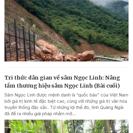
Tri thức dân gian về sâm Ngọc Linh: Nâng
tầm thương hiệu sâm Ngọc Linh (Bài cuối)
Sâm Ngọc Linh được mệnh danh là “quốc bảo” của Việt Nam
bởi giá trị kinh tế đặc biệt cao, cùng với những giá trị văn hóa
truyền thống đặc sắc. Từ những lợi thế đó, tỉnh Quảng Ngãi
đã đề ra nhiều giải pháp nhằm mở...