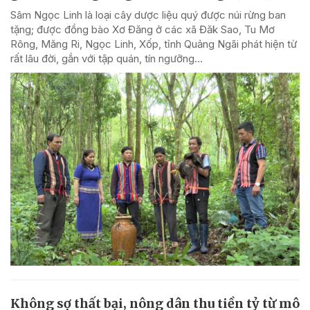
Sâm Ngọc Linh là loại cây dược liệu quý được núi rừng ban
tặng; được đồng bào Xơ Đăng ở các xã Đăk Sao, Tu Mơ
Rông, Măng Ri, Ngọc Linh, Xốp, tỉnh Quảng Ngãi phát hiện từ
rất lâu đời, gắn với tập quán, tín ngưỡng...
Không sợ thất bại, nông dân thu tiền tỷ từ mô