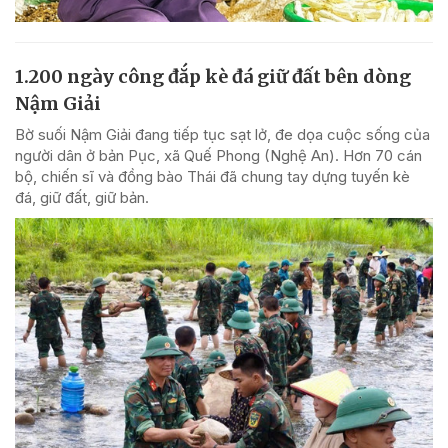
1.200 ngày công đắp kè đá giữ đất bên dòng
Nậm Giải
Bờ suối Nậm Giải đang tiếp tục sạt lở, đe dọa cuộc sống của
người dân ở bản Pục, xã Quế Phong (Nghệ An). Hơn 70 cán
bộ, chiến sĩ và đồng bào Thái đã chung tay dựng tuyến kè
đá, giữ đất, giữ bản.