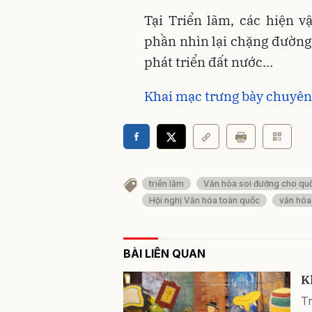
Tại Triển lãm, các hiện v
phần nhìn lại chặng đường 
phát triển đất nước…
Khai mạc trưng bày chuyên
triển lãm
Văn hóa soi đường cho quố
Hội nghị Văn hóa toàn quốc
văn hóa
BÀI LIÊN QUAN
K
Tr