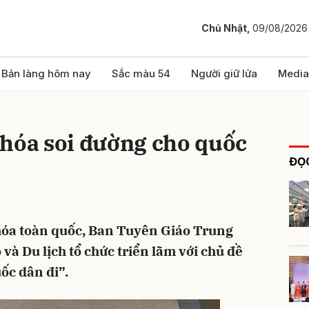
Chủ Nhật,
09/08/2026
bình luận
Bản làng hôm nay
Sắc màu 54
Người giữ lửa
Media
 hóa soi đường cho quốc
ĐỌC
óa toàn quốc, Ban Tuyên Giáo Trung
Hủy
G
và Du lịch tổ chức triển lãm với chủ đề
ốc dân đi”.