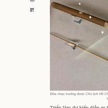
Đũa nhạc trưởng được Chủ tịch Hồ Ch
"
Triển lãm dự kiến diễn ra 