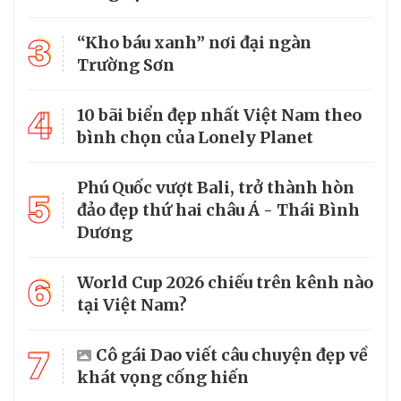
3
“Kho báu xanh” nơi đại ngàn
Trường Sơn
4
10 bãi biển đẹp nhất Việt Nam theo
bình chọn của Lonely Planet
Phú Quốc vượt Bali, trở thành hòn
5
đảo đẹp thứ hai châu Á - Thái Bình
Dương
6
World Cup 2026 chiếu trên kênh nào
tại Việt Nam?
7
Cô gái Dao viết câu chuyện đẹp về
khát vọng cống hiến