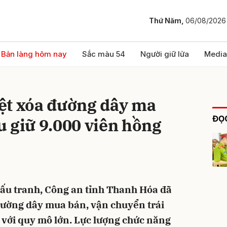
Thứ Năm,
06/08/2026
bình luận
Bản làng hôm nay
Sắc màu 54
Người giữ lửa
Media
ệt xóa đường dây ma
ĐỌC
hu giữ 9.000 viên hồng
Hủy
G
 đấu tranh, Công an tỉnh Thanh Hóa đã
đường dây mua bán, vận chuyển trái
h với quy mô lớn. Lực lượng chức năng