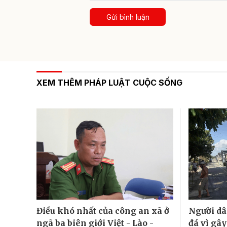
Gửi bình luận
XEM THÊM PHÁP LUẬT CUỘC SỐNG
Điều khó nhất của công an xã ở
Người dâ
ngã ba biên giới Việt - Lào -
đá vì gâ