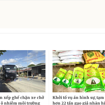
n xếp ghế chặn xe chở
Khởi tố vụ án hình sự, tạm
y ô nhiễm môi trường
hơn 22 tấn gạo giả nhãn h