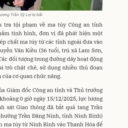
tượng Trần Sỹ Lợi bị bắt
 tra tội phạm về ma túy Công an tỉnh
nắm tình hình, đơn vị đã phát hiện một
p chất ma túy từ các tỉnh ngoài đưa vào
uyễn Văn Kiều (36 tuổi, trú xã Lam Sơn,
Các đối tượng trong đường dây hoạt động
ai trò chặt chẽ, sử dụng nhiều thủ đoạn
n của cơ quan chức năng.
của Giám đốc Công an tỉnh và Thủ trưởng
 khoảng 0 giờ ngày 15/12/2025, lực lượng
nh sát Giao thông đã bắt quả tang Trần
phường Trần Đăng Ninh, tỉnh Ninh Bình)
ển ma túy từ Ninh Bình vào Thanh Hóa để