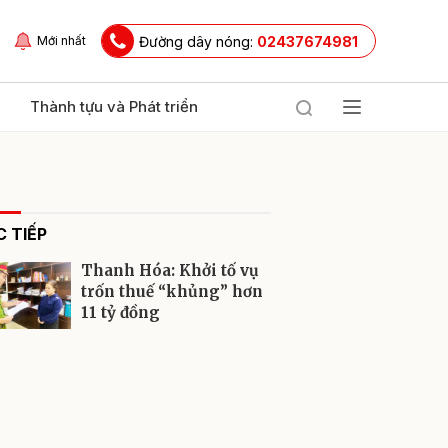
Đường dây nóng:
02437674981
Mới nhất
Thành tựu và Phát triển
 TIẾP
Thanh Hóa: Khởi tố vụ
trốn thuế “khủng” hơn
11 tỷ đồng
ửi