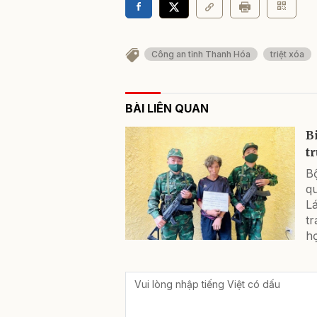
Công an tỉnh Thanh Hóa
triệt xóa
BÀI LIÊN QUAN
B
t
B
qu
Lá
tr
h