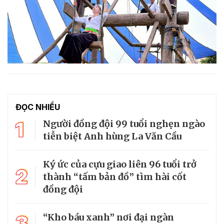
ĐỌC NHIỀU
1
Người đồng đội 99 tuổi nghẹn ngào
tiễn biệt Anh hùng La Văn Cầu
Ký ức của cựu giao liên 96 tuổi trở
2
thành “tấm bản đồ” tìm hài cốt
đồng đội
3
“Kho báu xanh” nơi đại ngàn