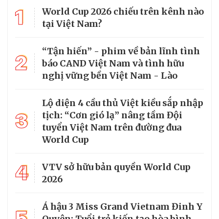
1
World Cup 2026 chiếu trên kênh nào
tại Việt Nam?
“Tận hiến” - phim về bản lĩnh tình
2
báo CAND Việt Nam và tình hữu
nghị vững bền Việt Nam - Lào
Lộ diện 4 cầu thủ Việt kiều sắp nhập
3
tịch: “Cơn gió lạ” nâng tầm Đội
tuyển Việt Nam trên đường đua
World Cup
4
VTV sở hữu bản quyền World Cup
2026
Á hậu 3 Miss Grand Vietnam Đinh Y
5
Quyên: Tuổi trẻ kiến tạo hòa bình