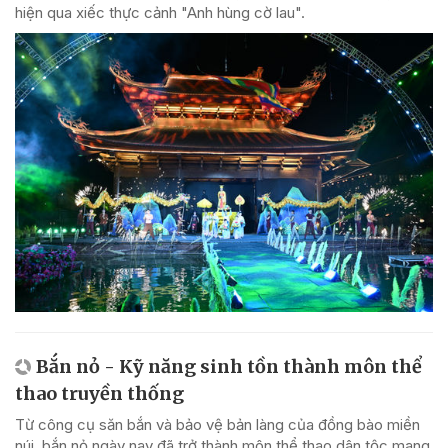
hiện qua xiếc thực cảnh "Anh hùng cờ lau".
Bắn nỏ - Kỹ năng sinh tồn thành môn thể
thao truyền thống
Từ công cụ săn bắn và bảo vệ bản làng của đồng bào miền
núi, bắn nỏ ngày nay đã trở thành môn thể thao dân tộc mang