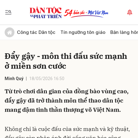
Gửi bình luận
Công tác Dân tộc
Tín ngưỡng tôn giáo
Bản làng hô
Đẩy gậy - môn thi đấu sức mạnh
ở miền sơn cước
Minh Quý
18/05/2026 16:50
Từ trò chơi dân gian của đồng bào vùng cao,
Hủy
Gửi
đẩy gậy đã trở thành môn thể thao dân tộc
mang đậm tinh thần thượng võ Việt Nam.
Không chỉ là cuộc đấu của sức mạnh và kỹ thuật,
đẩy gậy còn phản ánh đời sống văn hóa cộng