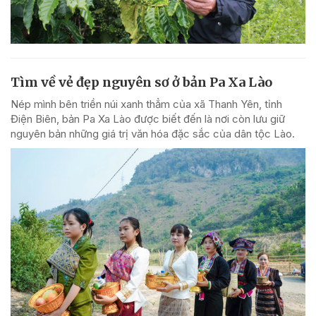
Tìm về vẻ đẹp nguyên sơ ở bản Pa Xa Lào
Nép mình bên triền núi xanh thẳm của xã Thanh Yên, tỉnh
Điện Biên, bản Pa Xa Lào được biết đến là nơi còn lưu giữ
nguyên bản những giá trị văn hóa đặc sắc của dân tộc Lào.