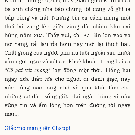
K’lanh, những cô giáo, thầy giáo người Kinh và cả
ba anh chàng nhà báo chúng tôi cùng vỗ ghi ta
bập bùng và hát. Những bài ca cách mạng một
thời lại vang lên giữa vùng đất chiến khu oai
hùng năm xưa. Thấy vui, chị Ka Bin len vào và
nói rằng, rất lâu rồi hôm nay mới lại thích hát.
Chất giọng của người phụ nữ tuổi ngoài sáu mươi
vẫn ngọt ngào và vút cao khoẻ khoắn trong bài ca
“
Cô gái vót chông
” lay động một thời. Tiếng hát
ngày xưa thắp lửa cho người đi đánh giặc, nay
xúc động nao lòng nhớ về quá khứ, làm cho
những cư dân sống giữa đại ngàn hùng vĩ này
vững tin và ấm lòng hơn trên đường tới ngày
mai…
Giấc mơ mang tên Chappi