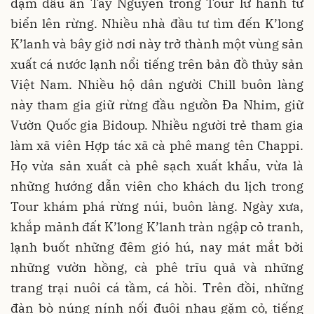
đậm dấu ấn Tây Nguyên trong Tour lữ hành từ
biển lên rừng. Nhiều nhà đầu tư tìm đến K’long
K’lanh và bây giờ nơi này trở thành một vùng sản
xuất cá nước lạnh nổi tiếng trên bản đồ thủy sản
Việt Nam. Nhiều hộ dân người Chill buôn làng
này tham gia giữ rừng đầu ngưồn Đa Nhim, giữ
Vườn Quốc gia Bidoup. Nhiều người trẻ tham gia
làm xã viên Hợp tác xã cà phê mang tên Chappi.
Họ vừa sản xuất cà phê sạch xuất khẩu, vừa là
những hướng dẫn viên cho khách du lịch trong
Tour khám phá rừng núi, buôn làng. Ngày xưa,
khắp mảnh đất K’long K’lanh tràn ngập cỏ tranh,
lạnh buốt những đêm gió hú, nay mát mắt bởi
những vườn hồng, cà phê trĩu quả và những
trang trại nuôi cá tầm, cá hồi. Trên đồi, những
đàn bò núng nính nối đuôi nhau gặm cỏ, tiếng