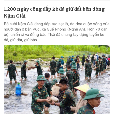
1.200 ngày công đắp kè đá giữ đất bên dòng
Nậm Giải
Bờ suối Nậm Giải đang tiếp tục sạt lở, đe dọa cuộc sống của
người dân ở bản Pục, xã Quế Phong (Nghệ An). Hơn 70 cán
bộ, chiến sĩ và đồng bào Thái đã chung tay dựng tuyến kè
đá, giữ đất, giữ bản.