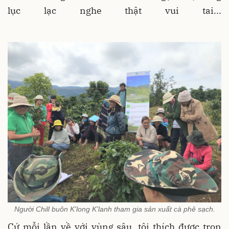
lục lạc nghe thật vui tai...
Người Chill buôn K'long K'lanh tham gia sản xuất cà phê sạch.
Cứ mỗi lần về với vùng sâu, tôi thích được trọn