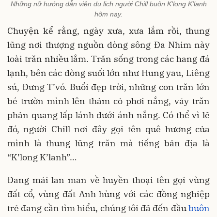
Những nữ hướng dẫn viên du lịch người Chill buôn K'long K'lanh
hôm nay.
Chuyện kể rằng, ngày xưa, xưa lắm rồi, thung
lũng nơi thượng nguồn dòng sông Đa Nhim này
loài trăn nhiều lắm. Trăn sống trong các hang đá
lạnh, bên các dòng suối lớn như Hung yau, Liêng
sú, Đưng T’vó. Buổi đẹp trời, những con trăn lớn
bé trườn mình lên thảm cỏ phơi nắng, vảy trăn
phản quang lấp lánh dưới ánh nắng. Có thể vì lẽ
đó, người Chill nơi đây gọi tên quê hương của
mình là thung lũng trăn mà tiếng bản địa là
“K’long K’lanh”…
Đang mải lan man về huyền thoại tên gọi vùng
đất cổ, vùng đất Anh hùng với các đồng nghiệp
trẻ đang cần tìm hiểu, chúng tôi đã đến đầu
buôn