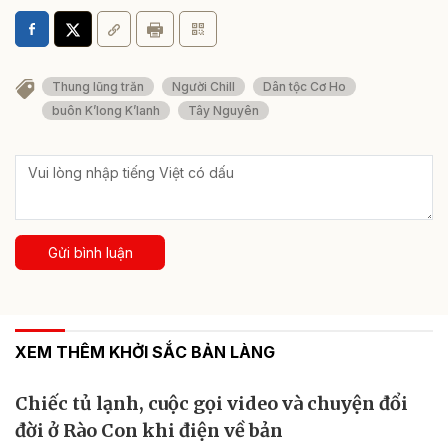
Thung lũng trăn
Người Chill
Dân tộc Cơ Ho
buôn K’long K’lanh
Tây Nguyên
Gửi bình luận
XEM THÊM KHỞI SẮC BẢN LÀNG
Chiếc tủ lạnh, cuộc gọi video và chuyện đổi
đời ở Rào Con khi điện về bản