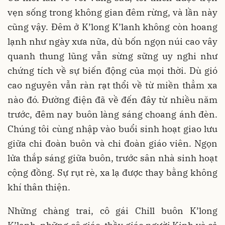
vẹn sống trong không gian đêm rừng, và lần này
cũng vậy. Đêm ở K’long K’lanh không còn hoang
lạnh như ngày xưa nữa, dù bốn ngọn núi cao vây
quanh thung lũng vẫn sừng sững uy nghi như
chứng tích về sự biến động của mọi thời. Dù gió
cao nguyên vẫn ràn rạt thổi về từ miền thẳm xa
nào đó. Đường điện đã về đến đây từ nhiều năm
trước, đêm nay buôn làng sáng choang ánh đèn.
Chúng tôi cùng nhập vào buổi sinh hoạt giao lưu
giữa chi đoàn buôn và chi đoàn giáo viên. Ngọn
lửa thắp sáng giữa buôn, trước sân nhà sinh hoạt
cộng đồng. Sự rụt rè, xa lạ được thay bằng không
khí thân thiện.
Những chàng trai, cô gái Chill buôn K’long