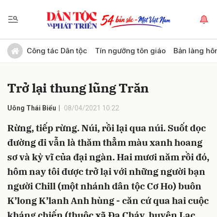
Gửi bình luận
Công tác Dân tộc
Tín ngưỡng tôn giáo
Bản làng hô
Trở lại thung lũng Trăn
Uông Thái Biểu
08/04/2021 10:22
Rừng, tiếp rừng. Núi, rồi lại qua núi. Suốt dọc
đường đi vẫn là thăm thẳm màu xanh hoang
Hủy
Gửi
sơ và kỳ vĩ của đại ngàn. Hai mươi năm rồi đó,
hôm nay tôi được trở lại với những người bạn
người Chill (một nhánh dân tộc Cơ Ho) buôn
K’long K’lanh Anh hùng - căn cứ qua hai cuộc
kháng chiến (thuộc xã Đạ Cháy, huyện Lạc