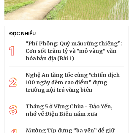
ĐỌC NHIỀU
“Phí Phông: Quỷ máu rừng thiêng”:
1
Cơn sốt trăm tỷ và "mỏ vàng" văn
hóa bản địa (Bài 1)
Nghệ An tăng tốc cùng "chiến dịch
2
100 ngày đêm cao điểm” dựng
trường nội trú vùng biên
3
Tháng 5 ở Vũng Chùa - Đảo Yến,
nhớ về Điện Biên năm xưa
Mường Típ dựng “ba yên” để giữ