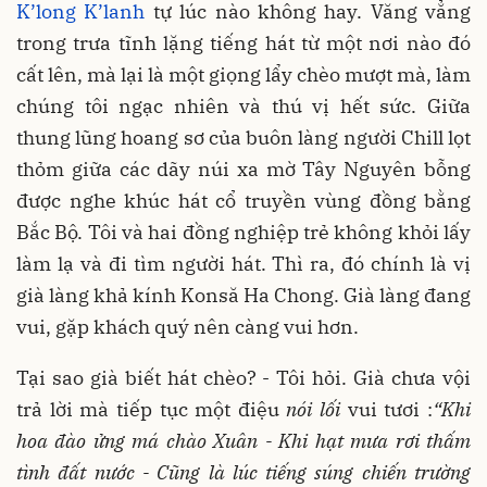
K’long K’lanh
tự lúc nào không hay. Văng vẳng
trong trưa tĩnh lặng tiếng hát từ một nơi nào đó
cất lên, mà lại là một giọng lẩy chèo mượt mà, làm
chúng tôi ngạc nhiên và thú vị hết sức. Giữa
thung lũng hoang sơ của buôn làng người Chill lọt
thỏm giữa các dãy núi xa mờ Tây Nguyên bỗng
được nghe khúc hát cổ truyền vùng đồng bằng
Bắc Bộ. Tôi và hai đồng nghiệp trẻ không khỏi lấy
làm lạ và đi tìm người hát. Thì ra, đó chính là vị
già làng khả kính Konsă Ha Chong. Già làng đang
vui, gặp khách quý nên càng vui hơn.
Tại sao già biết hát chèo? - Tôi hỏi. Già chưa vội
trả lời mà tiếp tục một điệu
nói lối
vui tươi :
“Khi
hoa đào ửng má chào Xuân - Khi hạt mưa rơi thấm
tình đất nước - Cũng là lúc tiếng súng chiến trường