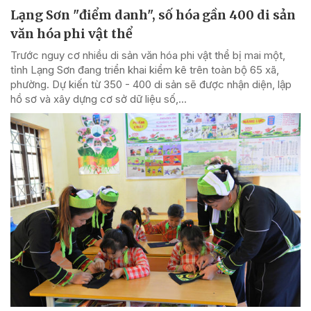
Lạng Sơn "điểm danh", số hóa gần 400 di sản
văn hóa phi vật thể
Trước nguy cơ nhiều di sản văn hóa phi vật thể bị mai một,
tỉnh Lạng Sơn đang triển khai kiểm kê trên toàn bộ 65 xã,
phường. Dự kiến từ 350 - 400 di sản sẽ được nhận diện, lập
hồ sơ và xây dựng cơ sở dữ liệu số,...