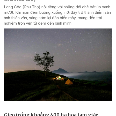
Long Cốc (Phú Thọ) nổi tiếng với những đồi chè bát úp xanh
mướt. Khi màn đêm buông xuống, nơi đây trở thành điểm săn
ảnh thiên văn, sáng sớm lại đón biển mây, mang đến trải
nghiệm trọn vẹn từ đêm đến bình minh.
Gieo trồng khoảng 400 ha hoa tam giác