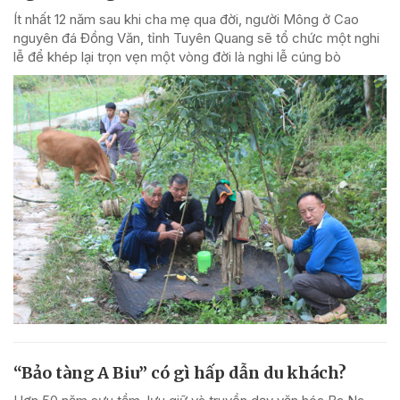
Ít nhất 12 năm sau khi cha mẹ qua đời, người Mông ở Cao
nguyên đá Đồng Văn, tỉnh Tuyên Quang sẽ tổ chức một nghi
lễ để khép lại trọn vẹn một vòng đời là nghi lễ cúng bò
“Bảo tàng A Biu” có gì hấp dẫn du khách?