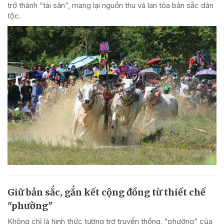
trở thành “tài sản”, mang lại nguồn thu và lan tỏa bản sắc dân
tộc.
Giữ bản sắc, gắn kết cộng đồng từ thiết chế
"phường"
Không chỉ là hình thức tương trợ truyền thống, "phường" của