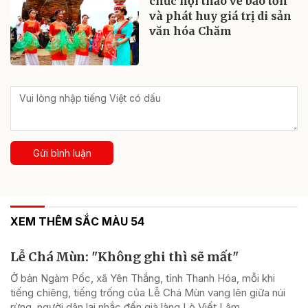
chức hội thảo về bảo tồn
và phát huy giá trị di sản
văn hóa Chăm
Gửi bình luận
XEM THÊM SẮC MÀU 54
Lễ Chá Mùn: "Không ghi thì sẽ mất"
Ở bản Ngàm Pốc, xã Yên Thắng, tỉnh Thanh Hóa, mỗi khi
tiếng chiêng, tiếng trống của Lễ Chá Mùn vang lên giữa núi
rừng, người dân lại nhắc đến già làng Lò Viết Lâm.