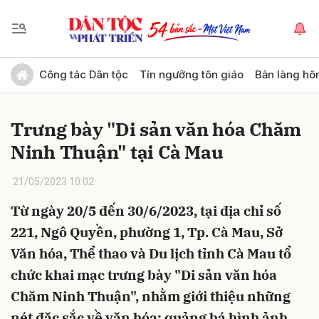
Gửi bình luận
Công tác Dân tộc
Tín ngưỡng tôn giáo
Bản làng hô
Trưng bày "Di sản văn hóa Chăm
Ninh Thuận" tại Cà Mau
21/05/2023 10:02
Từ ngày 20/5 đến 30/6/2023, tại địa chỉ số
Hủy
Gửi
221, Ngô Quyền, phường 1, Tp. Cà Mau, Sở
Văn hóa, Thể thao và Du lịch tỉnh Cà Mau tổ
chức khai mạc trưng bày "Di sản văn hóa
Chăm Ninh Thuận", nhằm giới thiệu những
nét đặc sắc về văn hóa; quảng bá hình ảnh,