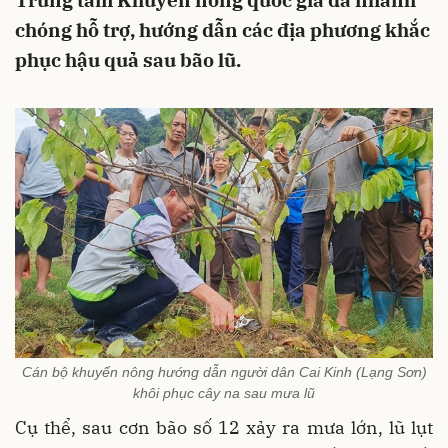
Trung tâm Khuyến nông quốc gia đã nhanh
chóng hỗ trợ, hướng dẫn các địa phương khắc
phục hậu quả sau bão lũ.
Cán bộ khuyến nông hướng dẫn người dân Cai Kinh (Lạng Sơn)
khôi phục cây na sau mưa lũ
Cụ thể, sau cơn bão số 12 xảy ra mưa lớn, lũ lụt