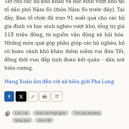
Tết cho các hộ khó khăn và học sinh vượt khó tại
tổ dân phố Nậm Sò (thôn Nậm Sò trước đây). Tại
đây, Ban tổ chức đã trao 91 suất quà cho các hộ
gia đình và học sinh nghèo vượt khó, tổng trị giá
115 triệu đồng, từ nguồn vận động xã hội hóa.
Những món quà góp phần giúp các hộ nghèo, hộ
có hoàn cảnh khó khăn thêm niềm vui đón Tết,
đồng thời vun đắp tình đoàn kết quân - dân nơi
biên cương.
Mang Xuân ấm đến với xã biên giới Pha Long
Lào Cai
Giáo hội Phật giáo
Tết yêu thương
tặng quà
chúc tết