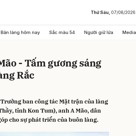
Thứ Sáu,
07/08/2026
bình luận
Bản làng hôm nay
Sắc màu 54
Người giữ lửa
Media
Mão - Tấm gương sáng
làng Rắc
, Trưởng ban công tác Mặt trận của làng
Hủy
G
 Thầy, tỉnh Kon Tum), anh A Mão, dân
góp cho sự phát triển của buôn làng.