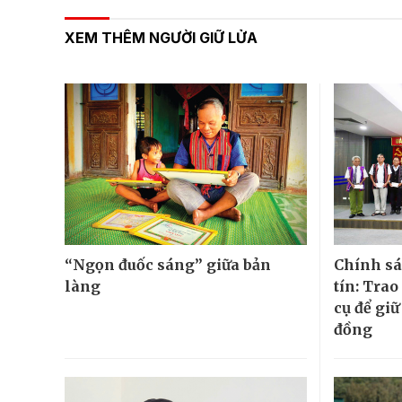
XEM THÊM NGƯỜI GIỮ LỬA
“Ngọn đuốc sáng” giữa bản
Chính sá
làng
tín: Tra
cụ để gi
đồng