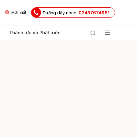
Đường dây nóng:
02437674981
Mới nhất
Thành tựu và Phát triển
ửi