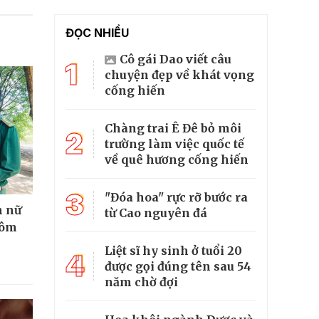
ĐỌC NHIỀU
Cô gái Dao viết câu
1
chuyện đẹp về khát vọng
cống hiến
Chàng trai Ê Đê bỏ môi
2
trường làm việc quốc tế
về quê hương cống hiến
3
"Đóa hoa" rực rỡ bước ra
n nữ
từ Cao nguyên đá
hôm
Liệt sĩ hy sinh ở tuổi 20
4
được gọi đúng tên sau 54
năm chờ đợi