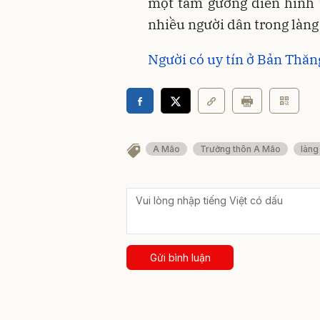
một tấm gương điển hình t
nhiều người dân trong làng 
Người có uy tín ở Bản Thăn
A Mão
Trưởng thôn A Mão
làng
Gửi bình luận