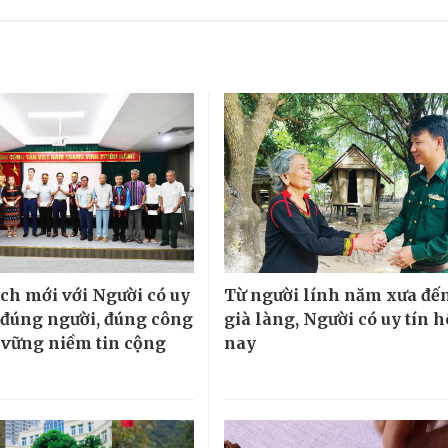
ch mới với Người có uy
Từ người lính năm xưa đế
o đúng người, đúng công
già làng, Người có uy tín 
ữ vững niềm tin cộng
nay