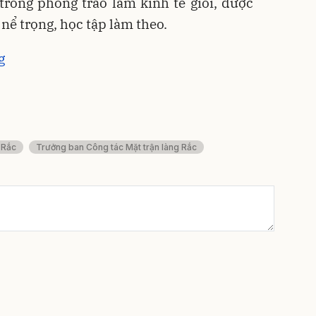
rong phong trào làm kinh tế giỏi, được
nể trọng, học tập làm theo.
g
 Rắc
Trưởng ban Công tác Mặt trận làng Rắc