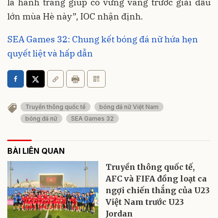
là hành trang giúp cô vững vàng trước giải đấu
lớn mùa Hè này”, IOC nhận định.
SEA Games 32: Chung kết bóng đá nữ hứa hẹn
quyết liệt và hấp dẫn
Truyền thông quốc tế
bóng đá nữ Việt Nam
bóng đá nữ
SEA Games 32
BÀI LIÊN QUAN
Truyền thông quốc tế,
AFC và FIFA đồng loạt ca
ngợi chiến thắng của U23
Việt Nam trước U23
Jordan