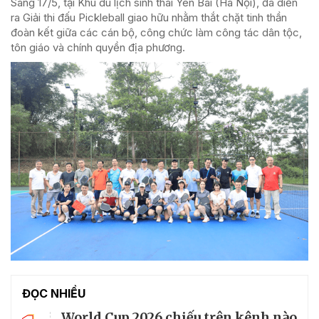
Sáng 17/5, tại Khu du lịch sinh thái Yên Bài (Hà Nội), đã diễn
ra Giải thi đấu Pickleball giao hữu nhằm thắt chặt tinh thần
đoàn kết giữa các cán bộ, công chức làm công tác dân tộc,
tôn giáo và chính quyền địa phương.
ĐỌC NHIỀU
World Cup 2026 chiếu trên kênh nào