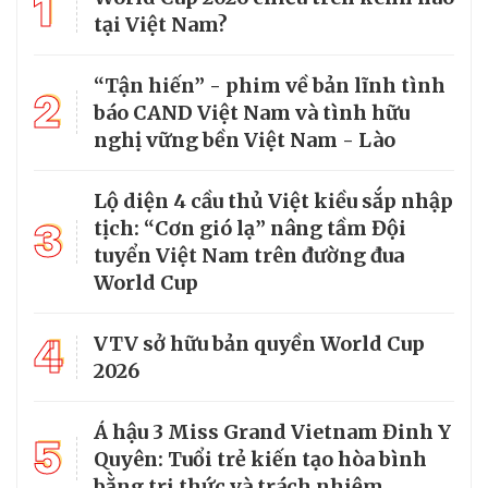
1
tại Việt Nam?
“Tận hiến” - phim về bản lĩnh tình
2
báo CAND Việt Nam và tình hữu
nghị vững bền Việt Nam - Lào
Lộ diện 4 cầu thủ Việt kiều sắp nhập
3
tịch: “Cơn gió lạ” nâng tầm Đội
tuyển Việt Nam trên đường đua
World Cup
4
VTV sở hữu bản quyền World Cup
2026
Á hậu 3 Miss Grand Vietnam Đinh Y
5
Quyên: Tuổi trẻ kiến tạo hòa bình
bằng tri thức và trách nhiệm