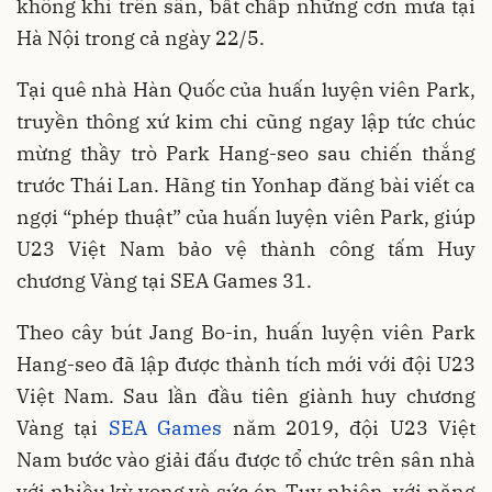
không khí trên sân, bất chấp những cơn mưa tại
Hà Nội trong cả ngày 22/5.
Tại quê nhà Hàn Quốc của huấn luyện viên Park,
truyền thông xứ kim chi cũng ngay lập tức chúc
mừng thầy trò Park Hang-seo sau chiến thắng
trước Thái Lan. Hãng tin Yonhap đăng bài viết ca
ngợi “phép thuật” của huấn luyện viên Park, giúp
U23 Việt Nam bảo vệ thành công tấm Huy
chương Vàng tại SEA Games 31.
Theo cây bút Jang Bo-in, huấn luyện viên Park
Hang-seo đã lập được thành tích mới với đội U23
Việt Nam. Sau lần đầu tiên giành huy chương
Vàng tại
SEA Games
năm 2019, đội U23 Việt
Nam bước vào giải đấu được tổ chức trên sân nhà
với nhiều kỳ vọng và sức ép. Tuy nhiên, với năng