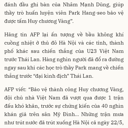
đánh đầu ghi bàn của Nhâm Mạnh Dũng, giúp
thầy trò huấn luyện viên Park Hang-seo bảo vệ
được tấm Huy chương Vàng”.
Hãng tin AFP lại ấn tượng về bầu không khí
cuồng nhiệt ở thủ đô Hà Nội và các tỉnh, thành
phố khác sau chiến thắng của U23 Việt Nam
trước Thái Lan. Hàng nghìn người đã đổ ra đường
ngay sau khi các học trò thầy Park mang về chiến
thắng trước “đại kình địch” Thái Lan.
AFP viết: “Bảo vệ thành công Huy chương Vàng,
đội chủ nhà Việt Nam đã vượt qua được 1 trận
đấu khó khăn, trước sự chứng kiến của 40 nghìn
khán giả trên sân Mỹ Đình… Những trận mưa
như trút nước đã trút xuống Hà Nội cả ngày 22/5,