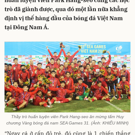
huấn luyện viên Park Hang-seo cùng các học
trò đã giành được, qua đó một lần nữa khẳng
định vị thế hàng đầu của bóng đá Việt Nam
tại Đông Nam Á.
Thầy trò huấn luyện viên Park Hang-seo ăn mừng tấm Huy
chương Vàng bóng đá nam SEA Games 31. (Ảnh: KHIẾU MINH)
“Ngay cả ở cấp độ trẻ, đó cũng là 1 chiến thắng