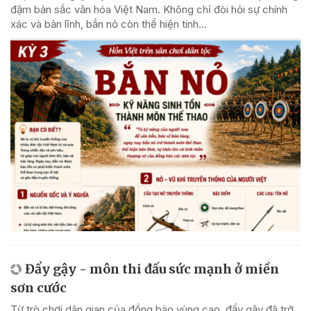
đậm bản sắc văn hóa Việt Nam. Không chỉ đòi hỏi sự chính
xác và bản lĩnh, bắn nỏ còn thể hiện tinh...
Đẩy gậy - môn thi đấu sức mạnh ở miền
sơn cước
Từ trò chơi dân gian của đồng bào vùng cao, đẩy gậy đã trở