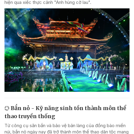
hiện qua xiếc thực cảnh "Anh hùng cờ lau".
Bắn nỏ - Kỹ năng sinh tồn thành môn thể
thao truyền thống
Từ công cụ săn bắn và bảo vệ bản làng của đồng bào miền
núi, bắn nỏ ngày nay đã trở thành môn thể thao dân tộc mang