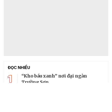
ĐỌC NHIỀU
1
“Kho báu xanh” nơi đại ngàn
Trường Sơn
2
Thăm không gian lưu giữ kí ức lịch
sử về cố Tổng Bí thư Trường Chinh