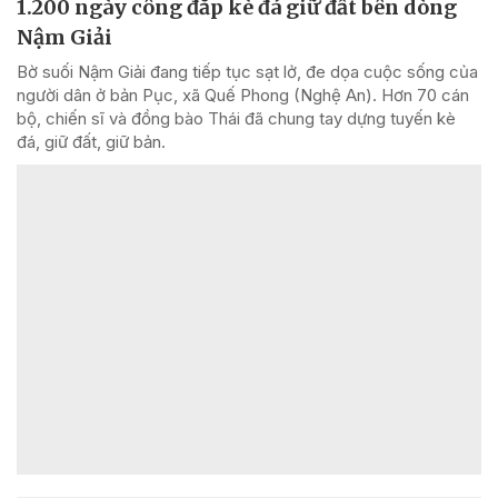
1.200 ngày công đắp kè đá giữ đất bên dòng
Nậm Giải
Bờ suối Nậm Giải đang tiếp tục sạt lở, đe dọa cuộc sống của
người dân ở bản Pục, xã Quế Phong (Nghệ An). Hơn 70 cán
bộ, chiến sĩ và đồng bào Thái đã chung tay dựng tuyến kè
đá, giữ đất, giữ bản.