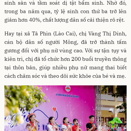
sinh sản và tầm soát dị tật bẩm sinh. Nhờ đó,
trong ba năm qua, tỷ lệ sinh con thứ ba trở lên
giảm hơn 40%, chất lượng dân số cải thiện rõ rệt.
Hay tại xã Tả Phìn (Lào Cai), chị Vàng Thị Dính,
cán bộ dân số người Mông, đã trở thành tấm
gương đối với phụ nữ vùng cao. Với sự tận tụy và
kiên trì, chị đã tổ chức hơn 200 buổi truyền thông
tại thôn bản, giúp nhiều phụ nữ mang thai biết
cách chăm sóc và theo dõi sức khỏe của bé và mẹ.