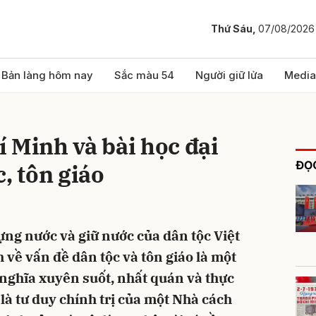
Thứ Sáu,
07/08/2026
bình luận
Bản làng hôm nay
Sắc màu 54
Người giữ lửa
Media
 Minh và bài học đại
ĐỌC
, tôn giáo
ựng nước và giữ nước của dân tộc Việt
Hủy
G
 về vấn đề dân tộc và tôn giáo là một
 nghĩa xuyên suốt, nhất quán và thực
 là tư duy chính trị của một Nhà cách