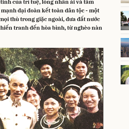
tinh của trí tuệ, lòng nhân ái và tầm
c mạnh đại đoàn kết toàn dân tộc - một
mọi thù trong giặc ngoài, đưa đất nước
ừ chiến tranh đến hòa bình, từ nghèo nàn