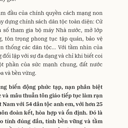
năm đầu của chính quyền cách mạng non
ây dựng chính sách dân tộc toàn diện: Cử
ểu số tham gia bộ máy Nhà nước, mở lớp
, tôn trọng phong tục tập quán, bảo vệ
n thống các dân tộc... Với tầm nhìn của
đối lập với sự đa dạng và chỉ khi biết coi
ột phần của sức mạnh chung, đất nước
òa và bền vững.
ang biến động phức tạp, nạn phân biệt
c và mâu thuẫn tôn giáo tiếp tục làm rạn
ệt Nam với 54 dân tộc anh em, với hơn 25
luôn đoàn kết, hòa hợp và ổn định. Đó là
 tính đúng đắn, tính bền vững và tầm