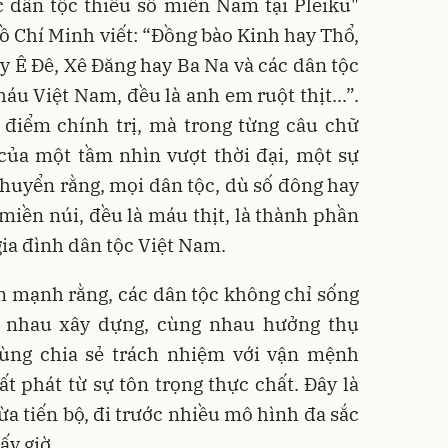
c dân tộc thiểu số miền Nam tại Pleiku"
ồ Chí Minh viết: “Đồng bào Kinh hay Thổ,
 Ê Đê, Xê Đăng hay Ba Na và các dân tộc
háu Việt Nam, đều là anh em ruột thịt...”.
 điểm chính trị, mà trong từng câu chữ
 của một tầm nhìn vượt thời đại, một sự
huyển rằng, mọi dân tộc, dù số đông hay
 miền núi, đều là máu thịt, là thành phần
gia đình dân tộc Việt Nam.
 mạnh rằng, các dân tộc không chỉ sống
 nhau xây dựng, cùng nhau hưởng thụ
cùng chia sẻ trách nhiệm với vận mệnh
t phát từ sự tôn trọng thực chất. Đây là
a tiến bộ, đi trước nhiều mô hình đa sắc
ấy giờ.