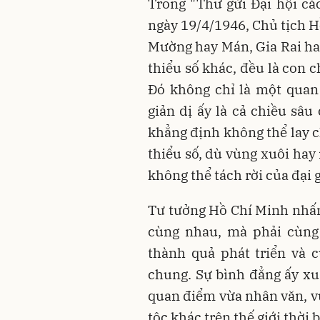
Trong "Thư gửi Đại hội cá
ngày 19/4/1946, Chủ tịch H
Mường hay Mán, Gia Rai hay
thiểu số khác, đều là con c
Đó không chỉ là một quan
giản dị ấy là cả chiều sâu
khẳng định không thể lay c
thiểu số, dù vùng xuôi hay
không thể tách rời của đại 
Tư tưởng Hồ Chí Minh nhấn
cùng nhau, mà phải cùng
thành quả phát triển và 
chung. Sự bình đẳng ấy xuấ
quan điểm vừa nhân văn, vừ
tộc khác trên thế giới thời b