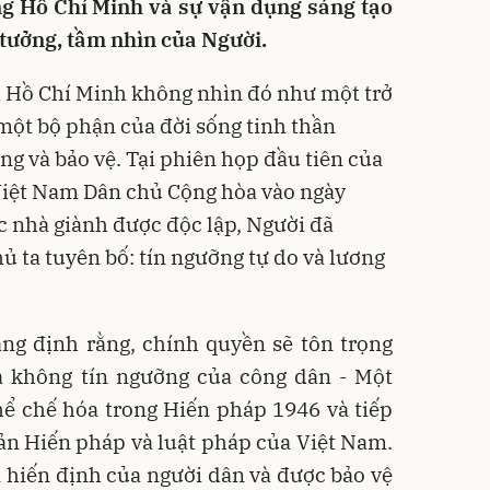
ởng Hồ Chí Minh và sự vận dụng sáng tạo
 tưởng, tầm nhìn của Người.
ch Hồ Chí Minh không nhìn đó như một trở
một bộ phận của đời sống tinh thần
ng và bảo vệ. Tại phiên họp đầu tiên của
iệt Nam Dân chủ Cộng hòa vào ngày
c nhà giành được độc lập, Người đã
ủ ta tuyên bố: tín ngưỡng tự do và lương
ng định rằng, chính quyền sẽ tôn trọng
à không tín ngưỡng của công dân - Một
ể chế hóa trong Hiến pháp 1946 và tiếp
ản Hiến pháp và luật pháp của Việt Nam.
 hiến định của người dân và được bảo vệ