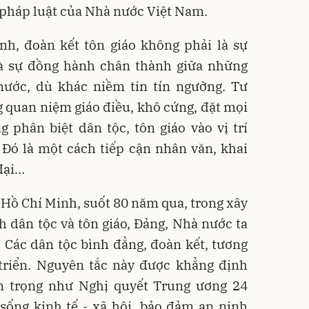
 pháp luật của Nhà nước Việt Nam.
nh, đoàn kết tôn giáo không phải là sự
à sự đồng hành chân thành giữa những
nước, dù khác niềm tin tín ngưỡng. Tư
 quan niệm giáo điều, khô cứng, đặt mọi
 phân biệt dân tộc, tôn giáo vào vị trí
Đó là một cách tiếp cận nhân văn, khai
 đại…
 Hồ Chí Minh, suốt 80 năm qua, trong xây
h dân tộc và tôn giáo, Đảng, Nhà nước ta
 Các dân tộc bình đẳng, đoàn kết, tương
 triển. Nguyên tắc này được khẳng định
n trọng như Nghị quyết Trung ương 24
 sống kinh tế - xã hội, bảo đảm an ninh