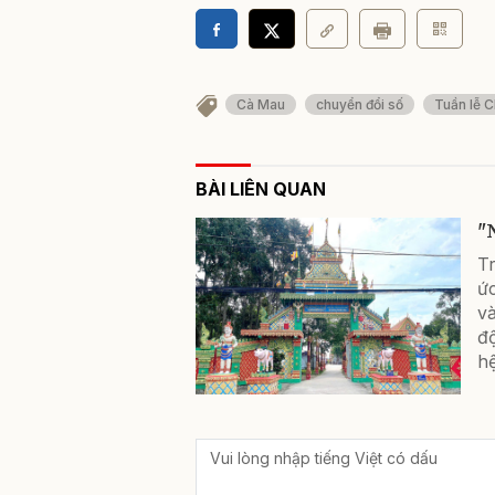
Cà Mau
chuyển đổi số
Tuần lễ 
BÀI LIÊN QUAN
"
T
ức
và
đ
hệ