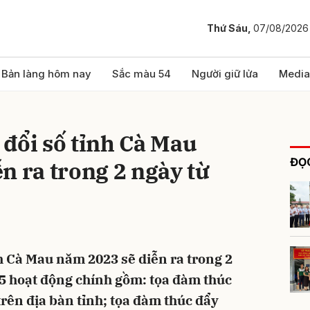
Thứ Sáu,
07/08/2026
bình luận
Bản làng hôm nay
Sắc màu 54
Người giữ lửa
Media
đổi số tỉnh Cà Mau
ĐỌC
n ra trong 2 ngày từ
Hủy
G
h Cà Mau năm 2023 sẽ diễn ra trong 2
i 5 hoạt động chính gồm: tọa đàm thúc
trên địa bàn tỉnh; tọa đàm thúc đẩy