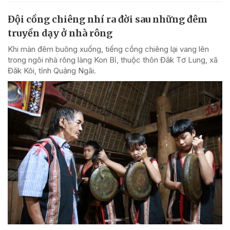
Đội cồng chiêng nhí ra đời sau những đêm
truyền dạy ở nhà rông
Khi màn đêm buông xuống, tiếng cồng chiêng lại vang lên
trong ngôi nhà rông làng Kon Bỉ, thuộc thôn Đăk Tơ Lung, xã
Đăk Kôi, tỉnh Quảng Ngãi.