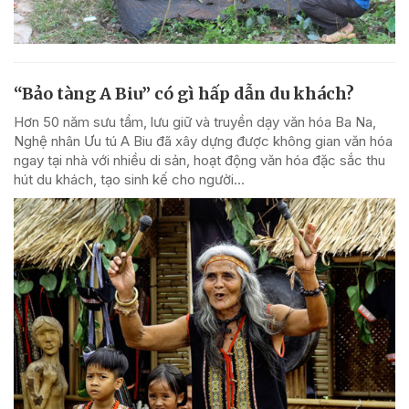
“Bảo tàng A Biu” có gì hấp dẫn du khách?
Hơn 50 năm sưu tầm, lưu giữ và truyền dạy văn hóa Ba Na,
Nghệ nhân Ưu tú A Biu đã xây dựng được không gian văn hóa
ngay tại nhà với nhiều di sản, hoạt động văn hóa đặc sắc thu
hút du khách, tạo sinh kế cho người...