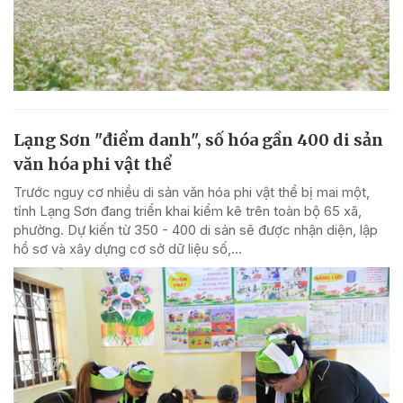
Lạng Sơn "điểm danh", số hóa gần 400 di sản
văn hóa phi vật thể
Trước nguy cơ nhiều di sản văn hóa phi vật thể bị mai một,
tỉnh Lạng Sơn đang triển khai kiểm kê trên toàn bộ 65 xã,
phường. Dự kiến từ 350 - 400 di sản sẽ được nhận diện, lập
hồ sơ và xây dựng cơ sở dữ liệu số,...