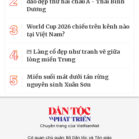
2
đảo đẹp thứ hai châu Á - Thái Bình
Dương
3
World Cup 2026 chiếu trên kênh nào
tại Việt Nam?
4
Làng cổ đẹp như tranh vẽ giữa
lòng miền Trung
5
Miền suối mát dưới tán rừng
nguyên sinh Xuân Sơn
Chuyên trang của VietNamNet
Cơ quan chủ quản: Bộ Dân tộc và Tôn giáo