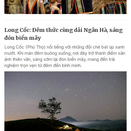
Long Cốc: Đêm thức cùng dải Ngân Hà, sáng
đón biển mây
Long Cốc (Phú Thọ) nổi tiếng với những đồi chè bát úp xanh
mướt. Khi màn đêm buông xuống, nơi đây trở thành điểm săn
ảnh thiên văn, sáng sớm lại đón biển mây, mang đến trải
nghiệm trọn vẹn từ đêm đến bình minh.