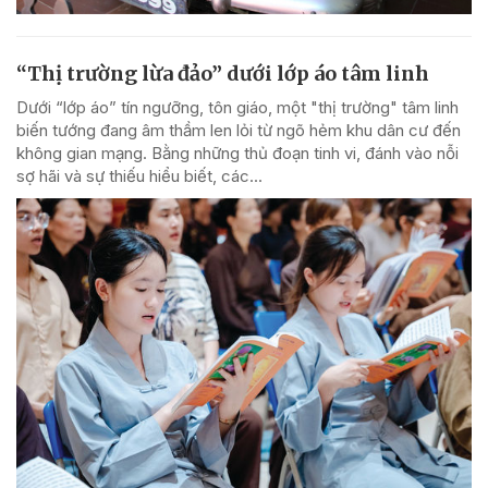
“Thị trường lừa đảo” dưới lớp áo tâm linh
Dưới “lớp áo” tín ngưỡng, tôn giáo, một "thị trường" tâm linh
biến tướng đang âm thầm len lỏi từ ngõ hẻm khu dân cư đến
không gian mạng. Bằng những thủ đoạn tinh vi, đánh vào nỗi
sợ hãi và sự thiếu hiểu biết, các...