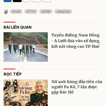
A lưới
DTTS
Lễ Hội
vùng cao
BÀI LIÊN QUAN
Tuyến đường Nam Đông
- A Lưới đưa vào sử dụng,
kết nối vùng cao TP Huế
ĐỌC TIẾP
Nữ anh hùng đầu tiên của
người Pa Kô, 7 lần được
gặp Bác Hồ