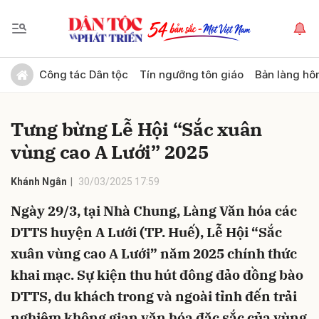
Gửi bình luận
Công tác Dân tộc
Tín ngưỡng tôn giáo
Bản làng hô
Tưng bừng Lễ Hội “Sắc xuân
vùng cao A Lưới” 2025
Khánh Ngân
30/03/2025 17:59
Ngày 29/3, tại Nhà Chung, Làng Văn hóa các
Hủy
Gửi
DTTS huyện A Lưới (TP. Huế), Lễ Hội “Sắc
xuân vùng cao A Lưới” năm 2025 chính thức
khai mạc. Sự kiện thu hút đông đảo đồng bào
DTTS, du khách trong và ngoài tỉnh đến trải
nghiệm không gian văn hóa đặc sắc của vùng