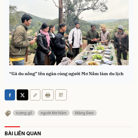
“Gã du nông” lên ngàn cùng người Mơ Nâm làm du lịch
tượng gỗ
người Mơ Nâm
Măng Đen
BÀI LIÊN QUAN