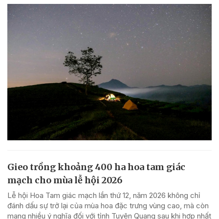
Gieo trồng khoảng 400 ha hoa tam giác
mạch cho mùa lễ hội 2026
Lễ hội Hoa Tam giác mạch lần thứ 12, năm 2026 không chỉ
đánh dấu sự trở lại của mùa hoa đặc trưng vùng cao, mà còn
mang nhiều ý nghĩa đối với tỉnh Tuyên Quang sau khi hợp nhất