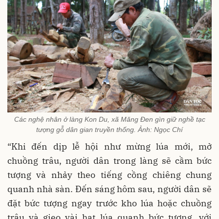
Các nghệ nhân ở làng Kon Du, xã Măng Đen gìn giữ nghề tạc
tượng gỗ dân gian truyền thống. Ảnh: Ngọc Chí
“Khi đến dịp lễ hội như mừng lúa mới, mở
chuồng trâu, người dân trong làng sẽ cầm bức
tượng và nhảy theo tiếng cồng chiêng chung
quanh nhà sàn. Đến sáng hôm sau, người dân sẽ
đặt bức tượng ngay trước kho lúa hoặc chuồng
trâu và gieo vài hạt lúa quanh bức tượng, với