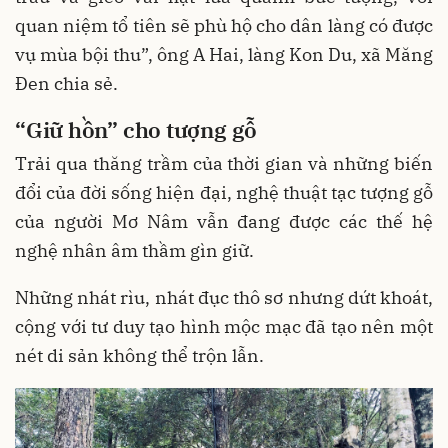
quan niệm tổ tiên sẽ phù hộ cho dân làng có được
vụ mùa bội thu”, ông A Hai, làng Kon Du, xã Măng
Đen chia sẻ.
“
Giữ hồn
”
cho
tượng
gỗ
Trải qua thăng trầm của thời gian và những biến
đổi của đời sống hiện đại, nghệ thuật tạc tượng gỗ
của người Mơ Nâm vẫn đang được các thế hệ
nghệ nhân âm thầm gìn giữ.
Những nhát rìu, nhát đục thô sơ nhưng dứt khoát,
cộng với tư duy tạo hình mộc mạc đã tạo nên một
nét di sản không thể trộn lẫn.