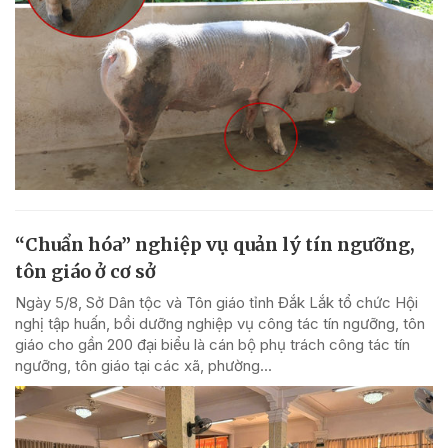
“Chuẩn hóa” nghiệp vụ quản lý tín ngưỡng,
tôn giáo ở cơ sở
Ngày 5/8, Sở Dân tộc và Tôn giáo tỉnh Đắk Lắk tổ chức Hội
nghị tập huấn, bồi dưỡng nghiệp vụ công tác tín ngưỡng, tôn
giáo cho gần 200 đại biểu là cán bộ phụ trách công tác tín
ngưỡng, tôn giáo tại các xã, phường...