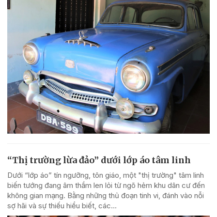
“Thị trường lừa đảo” dưới lớp áo tâm linh
Dưới “lớp áo” tín ngưỡng, tôn giáo, một "thị trường" tâm linh
biến tướng đang âm thầm len lỏi từ ngõ hẻm khu dân cư đến
không gian mạng. Bằng những thủ đoạn tinh vi, đánh vào nỗi
sợ hãi và sự thiếu hiểu biết, các...