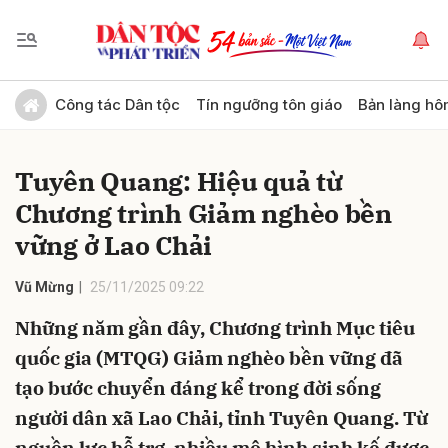
Gửi bình luận
Công tác Dân tộc
Tín ngưỡng tôn giáo
Bản làng hô
Tuyên Quang: Hiệu quả từ
Chương trình Giảm nghèo bền
vững ở Lao Chải
Vũ Mừng
25/11/2025 09:22
Hủy
Gửi
Những năm gần đây, Chương trình Mục tiêu
quốc gia (MTQG) Giảm nghèo bền vững đã
tạo bước chuyển đáng kể trong đời sống
người dân xã Lao Chải, tỉnh Tuyên Quang. Từ