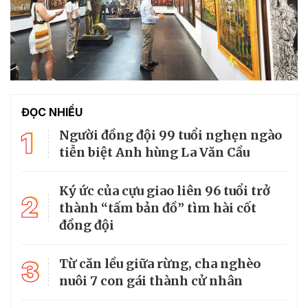
ĐỌC NHIỀU
1
Người đồng đội 99 tuổi nghẹn ngào
tiễn biệt Anh hùng La Văn Cầu
Ký ức của cựu giao liên 96 tuổi trở
2
thành “tấm bản đồ” tìm hài cốt
đồng đội
3
Từ căn lều giữa rừng, cha nghèo
nuôi 7 con gái thành cử nhân