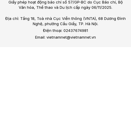
Giấy phép hoạt động báo chí số 57/GP-BC do Cục Báo chí, Bộ
Văn hóa, Thể thao và Du lịch cấp ngày 06/11/2025.
Địa chỉ: Tầng 18, Toà nhà Cục Viễn thông (VNTA), 68 Dương Đình
Nghệ, phường Cầu Giấy, TP. Hà Nội.
Điện thoại: 02437674981
Email: vietnamnet@vietnamnet.vn