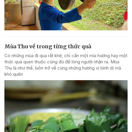
Mùa Thu về trong từng thức quà
Có những mùa đi qua rất khẽ, chỉ cần một mùi hương hay một
thức quà quen thuộc cũng đủ để lòng người nhận ra. Mùa
Thu là như thế, luôn trở về cùng những hương vị bình dị mà
khó quên