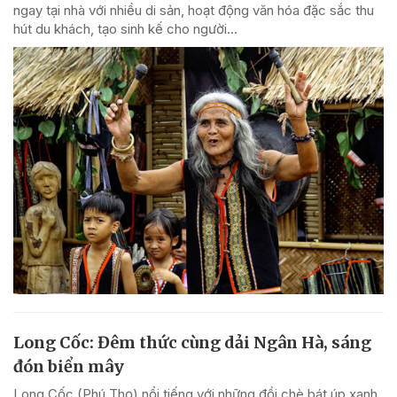
ngay tại nhà với nhiều di sản, hoạt động văn hóa đặc sắc thu
hút du khách, tạo sinh kế cho người...
Long Cốc: Đêm thức cùng dải Ngân Hà, sáng
đón biển mây
Long Cốc (Phú Thọ) nổi tiếng với những đồi chè bát úp xanh