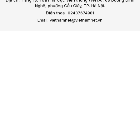
Địa chỉ: Tầng 18, Toà nhà Cục Viễn thông (VNTA), 68 Dương Đình
Nghệ, phường Cầu Giấy, TP. Hà Nội.
Điện thoại: 02437674981
Email: vietnamnet@vietnamnet.vn